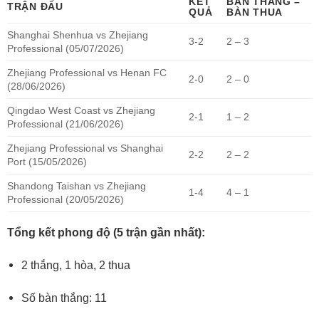
KẾT
BÀN THẮNG –
TRẬN ĐẤU
QUẢ
BÀN THUA
Shanghai Shenhua vs Zhejiang
3-2
2 – 3
Professional (05/07/2026)
Zhejiang Professional vs Henan FC
2-0
2 – 0
(28/06/2026)
Qingdao West Coast vs Zhejiang
2-1
1 – 2
Professional (21/06/2026)
Zhejiang Professional vs Shanghai
2-2
2 – 2
Port (15/05/2026)
Shandong Taishan vs Zhejiang
1-4
4 – 1
Professional (20/05/2026)
Tổng kết phong độ (5 trận gần nhất):
2 thắng, 1 hòa, 2 thua
Số bàn thắng: 11