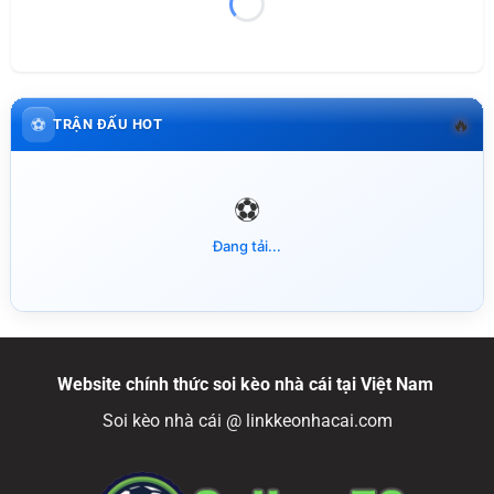
🔥
⚽
TRẬN ĐẤU HOT
Đang tải...
Website chính thức soi kèo nhà cái tại Việt Nam
Soi kèo nhà cái @ linkkeonhacai.com