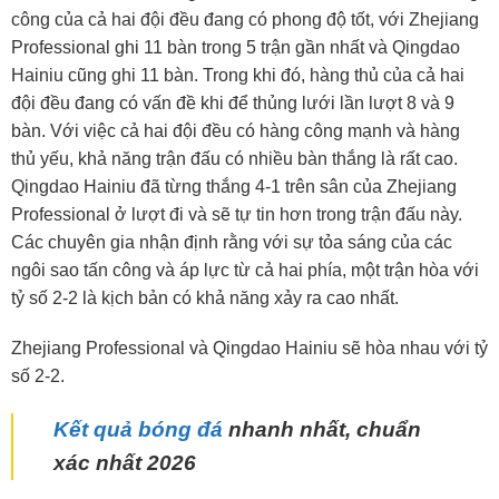
công của cả hai đội đều đang có phong độ tốt, với Zhejiang
Professional ghi 11 bàn trong 5 trận gần nhất và Qingdao
Hainiu cũng ghi 11 bàn. Trong khi đó, hàng thủ của cả hai
đội đều đang có vấn đề khi để thủng lưới lần lượt 8 và 9
bàn. Với việc cả hai đội đều có hàng công mạnh và hàng
thủ yếu, khả năng trận đấu có nhiều bàn thắng là rất cao.
Qingdao Hainiu đã từng thắng 4-1 trên sân của Zhejiang
Professional ở lượt đi và sẽ tự tin hơn trong trận đấu này.
Các chuyên gia nhận định rằng với sự tỏa sáng của các
ngôi sao tấn công và áp lực từ cả hai phía, một trận hòa với
tỷ số 2-2 là kịch bản có khả năng xảy ra cao nhất.
Zhejiang Professional và Qingdao Hainiu sẽ hòa nhau với tỷ
số 2-2.
Kết quả bóng đá
nhanh nhất, chuẩn
xác nhất 2026