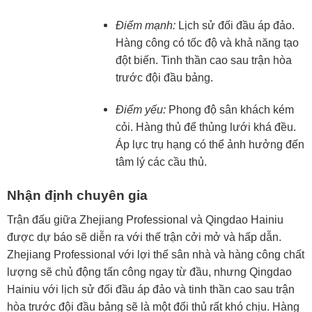
Điểm mạnh:
Lịch sử đối đầu áp đảo.
Hàng công có tốc độ và khả năng tạo
đột biến. Tinh thần cao sau trận hòa
trước đội đầu bảng.
Điểm yếu:
Phong độ sân khách kém
cỏi. Hàng thủ để thủng lưới khá đều.
Áp lực trụ hạng có thể ảnh hưởng đến
tâm lý các cầu thủ.
Nhận định chuyên gia
Trận đấu giữa Zhejiang Professional và Qingdao Hainiu
được dự báo sẽ diễn ra với thế trận cởi mở và hấp dẫn.
Zhejiang Professional với lợi thế sân nhà và hàng công chất
lượng sẽ chủ động tấn công ngay từ đầu, nhưng Qingdao
Hainiu với lịch sử đối đầu áp đảo và tinh thần cao sau trận
hòa trước đội đầu bảng sẽ là một đối thủ rất khó chịu. Hàng