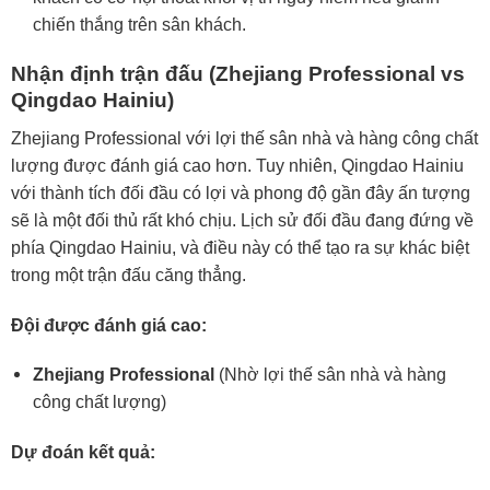
chiến thắng trên sân khách.
Nhận định trận đấu (Zhejiang Professional vs
Qingdao Hainiu)
Zhejiang Professional với lợi thế sân nhà và hàng công chất
lượng được đánh giá cao hơn. Tuy nhiên, Qingdao Hainiu
với thành tích đối đầu có lợi và phong độ gần đây ấn tượng
sẽ là một đối thủ rất khó chịu. Lịch sử đối đầu đang đứng về
phía Qingdao Hainiu, và điều này có thể tạo ra sự khác biệt
trong một trận đấu căng thẳng.
Đội được đánh giá cao:
Zhejiang Professional
(Nhờ lợi thế sân nhà và hàng
công chất lượng)
Dự đoán kết quả: