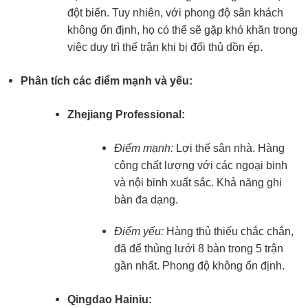
đột biến. Tuy nhiên, với phong độ sân khách
không ổn định, họ có thể sẽ gặp khó khăn trong
việc duy trì thế trận khi bị đối thủ dồn ép.
Phân tích các điểm mạnh và yếu:
Zhejiang Professional:
Điểm mạnh:
Lợi thế sân nhà. Hàng
công chất lượng với các ngoại binh
và nội binh xuất sắc. Khả năng ghi
bàn đa dạng.
Điểm yếu:
Hàng thủ thiếu chắc chắn,
đã để thủng lưới 8 bàn trong 5 trận
gần nhất. Phong độ không ổn định.
Qingdao Hainiu: