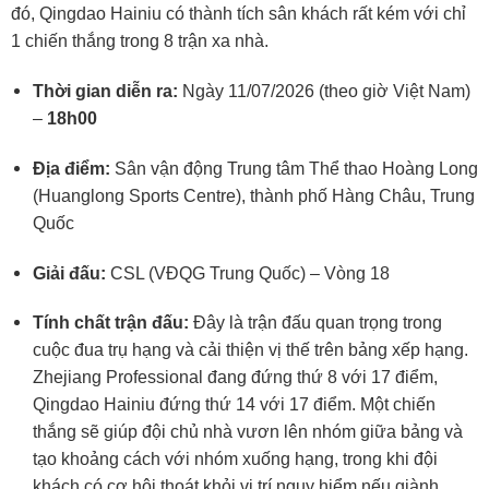
đó, Qingdao Hainiu có thành tích sân khách rất kém với chỉ
1 chiến thắng trong 8 trận xa nhà
.
Thời gian diễn ra:
Ngày 11/07/2026 (theo giờ Việt Nam)
–
18h00
Địa điểm:
Sân vận động Trung tâm Thể thao Hoàng Long
(Huanglong Sports Centre), thành phố Hàng Châu, Trung
Quốc
Giải đấu:
CSL (VĐQG Trung Quốc) – Vòng 18
Tính chất trận đấu:
Đây là trận đấu quan trọng trong
cuộc đua trụ hạng và cải thiện vị thế trên bảng xếp hạng.
Zhejiang Professional đang đứng thứ 8 với 17 điểm,
Qingdao Hainiu đứng thứ 14 với 17 điểm. Một chiến
thắng sẽ giúp đội chủ nhà vươn lên nhóm giữa bảng và
tạo khoảng cách với nhóm xuống hạng, trong khi đội
khách có cơ hội thoát khỏi vị trí nguy hiểm nếu giành