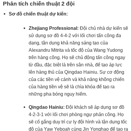
Phân tích chiến thuật 2 đội
Sơ đồ chiến thuật dự kiến:
Zhejiang Professional:
Đội chủ nhà dự kiến sẽ
sử dụng sơ đồ 4-4-2 với lối chơi tấn công đa
dạng, tận dụng khả năng sáng tạo của
Alexandru Mitrita và tốc độ của Wang Yudong
trên hàng công. Họ sẽ chủ động tấn công ngay
từ đầu, đặc biệt là trên sân nhà, để tạo áp lực
lên hàng thủ của Qingdao Hainiu. Sự cơ động
của các tiền vệ cánh và khả năng không chiến
của hàng tiền vệ sẽ là chìa khóa để tạo ra
những pha bóng nguy hiểm.
Qingdao Hainiu:
Đội khách sẽ áp dụng sơ đồ
4-2-3-1 với lối chơi phòng ngự phản công. Họ
sẽ cố gắng duy trì cự ly đội hình và tận dụng tốc
độ của Yaw Yeboah cùng Jin Yonghao để tạo ra