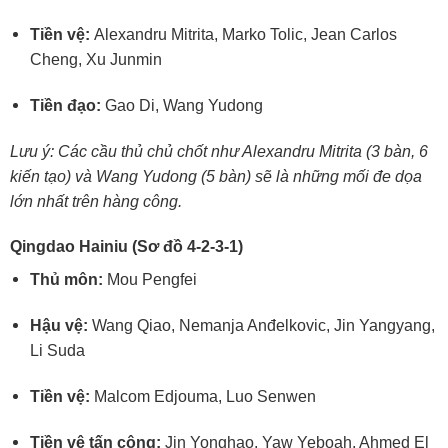
Tiền vệ:
Alexandru Mitrita, Marko Tolic, Jean Carlos
Cheng, Xu Junmin
Tiền đạo:
Gao Di, Wang Yudong
Lưu ý: Các cầu thủ chủ chốt như Alexandru Mitrita (3 bàn, 6
kiến tạo) và Wang Yudong (5 bàn) sẽ là những mối đe dọa
lớn nhất trên hàng công.
Qingdao Hainiu (Sơ đồ 4-2-3-1)
Thủ môn:
Mou Pengfei
Hậu vệ:
Wang Qiao, Nemanja Anđelkovic, Jin Yangyang,
Li Suda
Tiền vệ:
Malcom Edjouma, Luo Senwen
Tiền vệ tấn công:
Jin Yonghao, Yaw Yeboah, Ahmed El