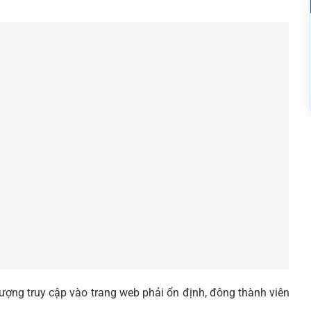
lượng truy cập vào trang web phải ổn định, đông thành viên