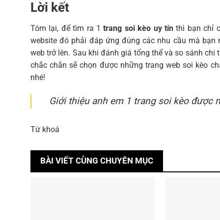
Lời kết
Tóm lại, để tìm ra 1
trang soi kèo uy tín
thì bạn chỉ 
website đó phải đáp ứng đúng các nhu cầu mà bạn m
web trở lên. Sau khi đánh giá tổng thể và so sánh chi 
chắc chắn sẽ chọn được những trang web soi kèo ch
nhé!
Giới thiệu anh em 1 trang soi kèo được
Từ khoá
BÀI VIẾT CÙNG CHUYÊN MỤC