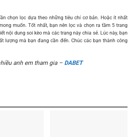
cần chọn lọc dựa theo những tiêu chí cơ bản. Hoặc ít nhất
ong muốn. Tốt nhất, bạn nên lọc và chọn ra tầm 5 trang
tiết nội dung soi kèo mà các trang này chia sẻ. Lúc này, bạn
ất lượng mà bạn đang cần đến. Chúc các bạn thành công
 nhiều anh em tham gia –
DABET