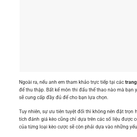
Ngoài ra, nếu anh em tham khảo trực tiếp tại các
trang
để thu thập. Bất kể môn thi đấu thể thao nào mà bạn 
sẽ cung cấp đầy đủ để cho bạn lựa chọn.
Tuy nhiên, sự ưu tiên tuyệt đối thì không nên đặt trọn 
tích đánh giá kèo cũng chỉ dựa trên các số liệu được 
của từng loại kèo cược sẽ còn phải dựa vào những yếu