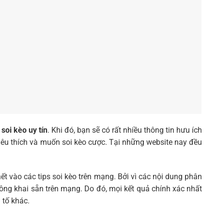
 soi kèo uy tín
. Khi đó, bạn sẽ có rất nhiều thông tin hưu ích
yêu thích và muốn soi kèo cược. Tại những website nay đều
hết vào các tips soi kèo trên mạng. Bởi vì các nội dung phân
công khai sẵn trên mạng. Do đó, mọi kết quả chính xác nhất
 tố khác.