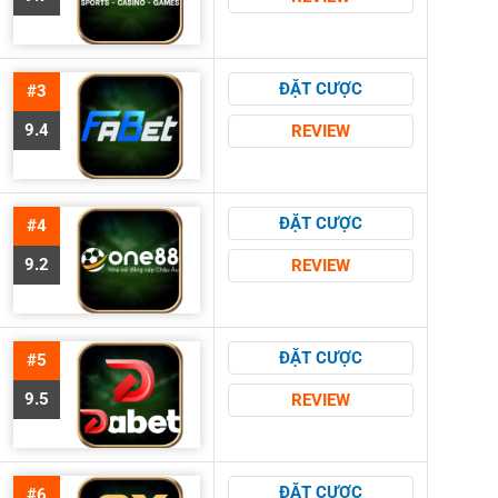
ĐẶT CƯỢC
#3
9.4
REVIEW
ĐẶT CƯỢC
#4
9.2
REVIEW
ĐẶT CƯỢC
#5
9.5
REVIEW
ĐẶT CƯỢC
#6