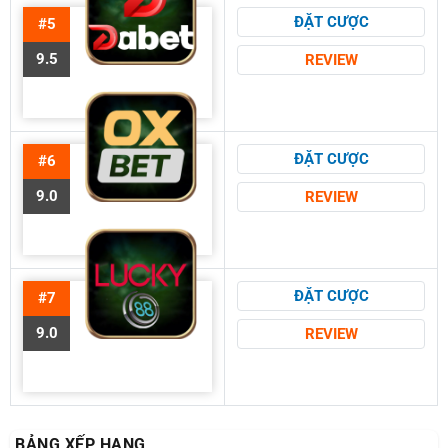
ĐẶT CƯỢC
#5
9.5
REVIEW
ĐẶT CƯỢC
#6
9.0
REVIEW
ĐẶT CƯỢC
#7
9.0
REVIEW
BẢNG XẾP HẠNG