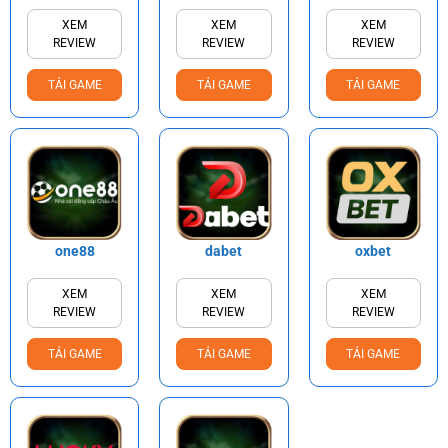
XEM
XEM
XEM
REVIEW
REVIEW
REVIEW
TẢI GAME
TẢI GAME
TẢI GAME
one88
dabet
oxbet
XEM
XEM
XEM
REVIEW
REVIEW
REVIEW
TẢI GAME
TẢI GAME
TẢI GAME