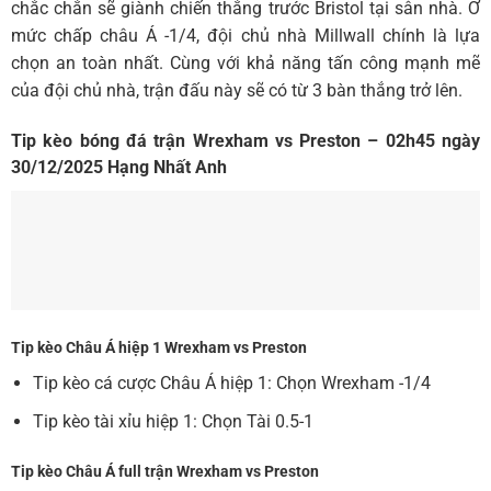
chắc chắn sẽ giành chiến thắng trước Bristol tại sân nhà. Ở
mức chấp châu Á -1/4, đội chủ nhà Millwall chính là lựa
chọn an toàn nhất. Cùng với khả năng tấn công mạnh mẽ
của đội chủ nhà, trận đấu này sẽ có từ 3 bàn thắng trở lên.
Tip kèo bóng đá trận Wrexham vs Preston
–
02h45 ngày
30/12/2025 Hạng Nhất Anh
Tip kèo Châu Á hiệp 1
Wrexham vs Preston
Tip kèo cá cược Châu Á hiệp 1: Chọn Wrexham -1/4
Tip kèo tài xỉu hiệp 1: Chọn Tài 0.5-1
Tip kèo Châu Á full trận Wrexham vs Preston