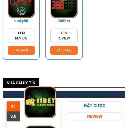
lucky88
388bet
XEM
XEM
REVIEW
REVIEW
TẢI GAME
TẢI GAME
NHÀ CÁI UY TÍN
ĐẶT CƯỢC
#1
9.8
REVIEW