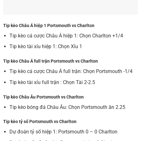
Tip kèo Châu Á hiệp 1
Portsmouth vs Charlton
Tip kèo cá cược Châu Á hiệp 1: Chọn Charlton +1/4
Tip kèo tài xỉu hiệp 1: Chọn Xỉu 1
Tip kèo Châu Á full trận
Portsmouth vs Charlton
Tip kèo cá cược Châu Á full trận: Chọn Portsmouth -1/4
Tip kèo tài xỉu full trận : Chọn Tài 2-2.5
Tip kèo Châu Âu
Portsmouth vs Charlton
Tip kèo bóng đá Châu Âu: Chọn Portsmouth ăn 2.25
Tip kèo tỷ số
Portsmouth vs Charlton
Dự đoán tỷ số hiệp 1: Portsmouth 0 – 0 Charlton