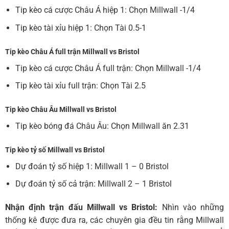
Tip kèo cá cược Châu Á hiệp 1: Chọn Millwall -1/4
Tip kèo tài xỉu hiệp 1: Chọn Tài 0.5-1
Tip kèo Châu Á full trận Millwall vs Bristol
Tip kèo cá cược Châu Á full trận: Chọn Millwall -1/4
Tip kèo tài xỉu full trận: Chọn Tài 2.5
Tip kèo Châu Âu
Millwall vs Bristol
Tip kèo bóng đá Châu Âu: Chọn Millwall ăn 2.31
Tip kèo tỷ số
Millwall vs Bristol
Dự đoán tỷ số hiệp 1: Millwall 1 – 0 Bristol
Dự đoán tỷ số cả trận: Millwall 2 – 1 Bristol
Nhận định trận đấu Millwall vs Bristol
:
Nhìn vào những
thống kê được đưa ra, các chuyên gia đều tin rằng Millwall