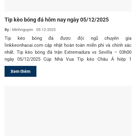
Tip kèo bóng đá hôm nay ngày 05/12/2025
By :
Minhnguyen
05-12-2025
Tip kèo bóng đá được đội ngũ chuyên gia
linkkeonhacai.com cập nhật hoàn toàn miễn phí và chính xác
nhất. Tip kèo bóng đá trận Extremadura vs Sevilla – 03h00
ngày 05/12/2025 Cúp Nhà Vua Tip kèo Châu Á hiệp 1
Extremadura vs Sevilla Tip kèo cá cược Châu Á hiệp 1: Chọn
Xem thêm
Sevilla Tip kèo tài […]