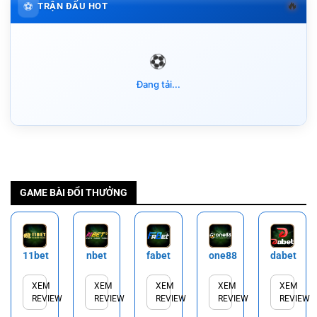
🔥
⚽
TRẬN ĐẤU HOT
Đang tải...
GAME BÀI ĐỔI THƯỞNG
11bet
nbet
fabet
one88
dabet
XEM
XEM
XEM
XEM
XEM
REVIEW
REVIEW
REVIEW
REVIEW
REVIEW