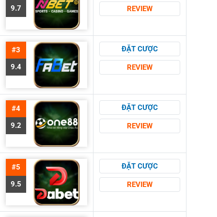
9.7
REVIEW
ĐẶT CƯỢC
#3
9.4
REVIEW
ĐẶT CƯỢC
#4
9.2
REVIEW
ĐẶT CƯỢC
#5
9.5
REVIEW