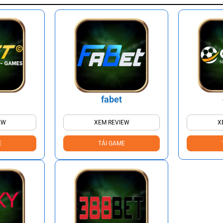
fabet
EW
XEM REVIEW
X
E
TẢI GAME