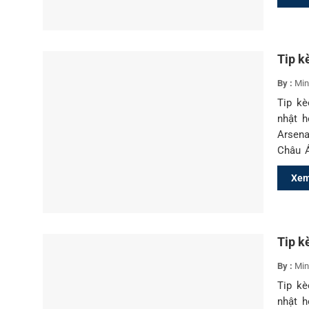
Tip k
By :
Min
Tip kè
nhật h
Arsena
Châu Á
Chọn A
Xem
Tip k
By :
Min
Tip kè
nhật h