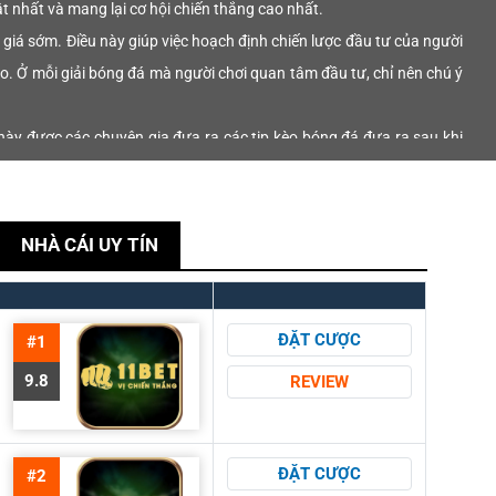
t nhất và mang lại cơ hội chiến thắng cao nhất.
giá sớm. Điều này giúp việc hoạch định chiến lược đầu tư của người
ao. Ở mỗi giải bóng đá mà người chơi quan tâm đầu tư, chỉ nên chú ý
ày được các chuyên gia đưa ra các tip kèo bóng đá đưa ra sau khi
lời khuyên và chọn lựa khác nhau: kèo châu Âu, châu Á, Tài xỉu và cả
i trận đấu.
NHÀ CÁI UY TÍN
ĐẶT CƯỢC
#1
9.8
REVIEW
ĐẶT CƯỢC
#2