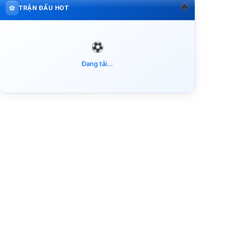
🔥
⚽
TRẬN ĐẤU HOT
Đang tải...