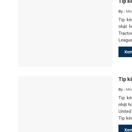
Tip k
By :
Min
Tip kè
nhật h
Tract
League
Châu Á
Xem
Tip k
By :
Min
Tip kè
nhật h
Unite
Tip kè
Châu Á
Xem