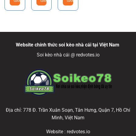
GAME
GAME
GAME
Website chính thức soi kèo nhà cái tại Việt Nam
Soi kèo nhà cái @ redvotes.io
Địa chỉ: 778 Đ. Trần Xuân Soạn, Tân Hưng, Quận 7, Hồ Chí
Minh, Việt Nam
Website : redvotes.io