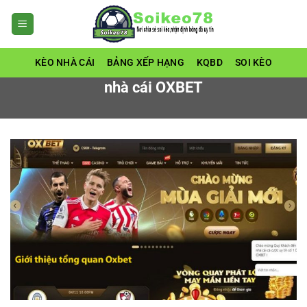
Bỏ
qua
nội
dung
KÈO NHÀ CÁI
BẢNG XẾP HẠNG
KQBD
SOI KÈO
nhà cái OXBET