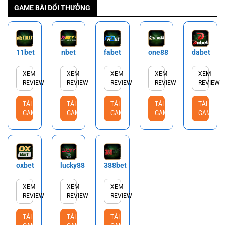
GAME BÀI ĐỔI THƯỞNG
11bet
nbet
fabet
one88
dabet
XEM
XEM
XEM
XEM
XEM
REVIEW
REVIEW
REVIEW
REVIEW
REVIEW
TẢI
TẢI
TẢI
TẢI
TẢI
GAME
GAME
GAME
GAME
GAME
oxbet
lucky88
388bet
XEM
XEM
XEM
REVIEW
REVIEW
REVIEW
TẢI
TẢI
TẢI