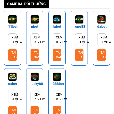
GAME BÀI ĐỔI THƯỞNG
11bet
nbet
fabet
one88
dabet
XEM
XEM
XEM
XEM
XEM
REVIEW
REVIEW
REVIEW
REVIEW
REVIEW
TẢI
TẢI
TẢI
TẢI
TẢI
GAME
GAME
GAME
GAME
GAME
oxbet
lucky88
388bet
XEM
XEM
XEM
REVIEW
REVIEW
REVIEW
TẢI
TẢI
TẢI