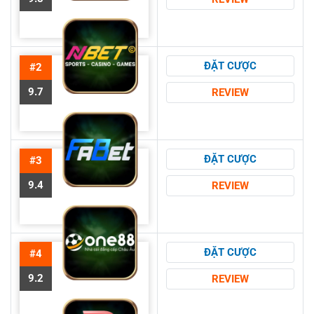
ĐẶT CƯỢC
#2
9.7
REVIEW
ĐẶT CƯỢC
#3
9.4
REVIEW
ĐẶT CƯỢC
#4
9.2
REVIEW