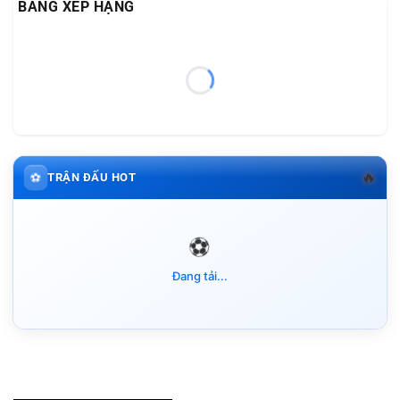
BẢNG XẾP HẠNG
🔥
⚽
TRẬN ĐẤU HOT
Đang tải...