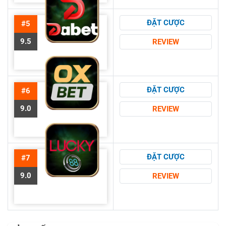
ĐẶT CƯỢC
#5
9.5
REVIEW
ĐẶT CƯỢC
#6
9.0
REVIEW
ĐẶT CƯỢC
#7
9.0
REVIEW