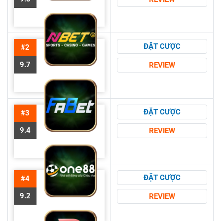
ĐẶT CƯỢC
#2
9.7
REVIEW
ĐẶT CƯỢC
#3
9.4
REVIEW
ĐẶT CƯỢC
#4
9.2
REVIEW