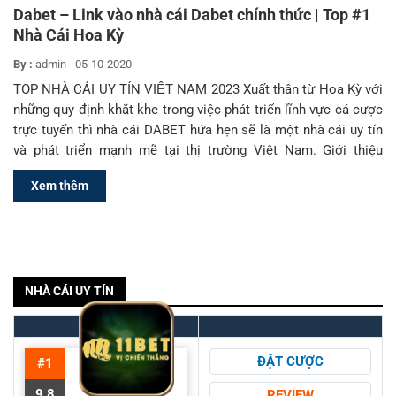
Dabet – Link vào nhà cái Dabet chính thức | Top #1
Nhà Cái Hoa Kỳ
By :
admin
05-10-2020
TOP NHÀ CÁI UY TÍN VIỆT NAM 2023 Xuất thân từ Hoa Kỳ với
những quy định khắt khe trong việc phát triển lĩnh vực cá cược
trực tuyến thì nhà cái DABET hứa hẹn sẽ là một nhà cái uy tín
và phát triển mạnh mẽ tại thị trường Việt Nam. Giới thiệu
chung […]
Xem thêm
NHÀ CÁI UY TÍN
ĐẶT CƯỢC
#1
9.8
REVIEW