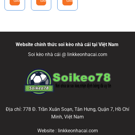
GAME
GAME
GAME
Website chính thức soi kèo nhà cái tại Việt Nam
Soi kèo nhà cái @ linkkeonhacai.com
Địa chỉ: 778 Đ. Trần Xuân Soạn, Tân Hưng, Quận 7, Hồ Chí
Minh, Việt Nam
Website : linkkeonhacai.com