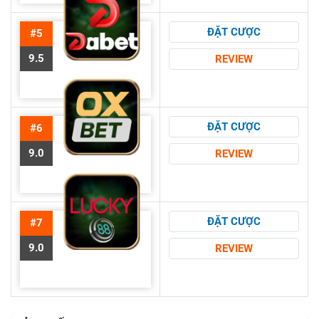
ĐẶT CƯỢC
#5
9.5
REVIEW
ĐẶT CƯỢC
#6
9.0
REVIEW
ĐẶT CƯỢC
#7
9.0
REVIEW