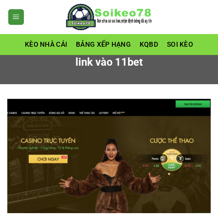
Bỏ
qua
nội
dung
KÈO NHÀ CÁI
BẢNG XẾP HẠNG
KQBD
SOI KÈO
link vào 11bet