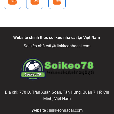
GAME
GAME
GAME
Website chính thức soi kèo nhà cái tại Việt Nam
Soi kèo nhà cái @ linkkeonhacai.com
Địa chỉ: 778 Đ. Trần Xuân Soạn, Tân Hưng, Quận 7, Hồ Chí
Minh, Việt Nam
Website : linkkeonhacai.com