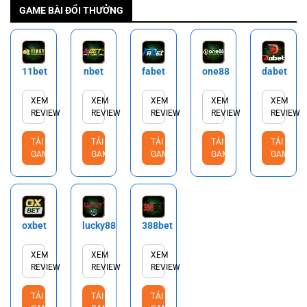
GAME BÀI ĐỔI THƯỞNG
11bet
nbet
fabet
one88
dabet
XEM
XEM
XEM
XEM
XEM
REVIEW
REVIEW
REVIEW
REVIEW
REVIEW
TẢI
TẢI
TẢI
TẢI
TẢI
GAME
GAME
GAME
GAME
GAME
oxbet
lucky88
388bet
XEM
XEM
XEM
REVIEW
REVIEW
REVIEW
TẢI
TẢI
TẢI