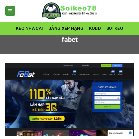
Bỏ
qua
nội
dung
KÈO NHÀ CÁI
BẢNG XẾP HẠNG
KQBD
SOI KÈO
fabet