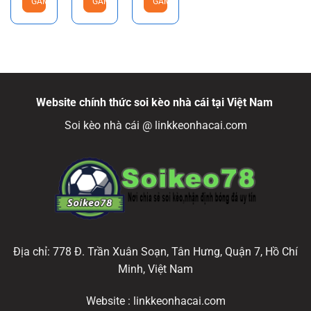
GAME
GAME
GAME
Website chính thức soi kèo nhà cái tại Việt Nam
Soi kèo nhà cái @ linkkeonhacai.com
Địa chỉ: 778 Đ. Trần Xuân Soạn, Tân Hưng, Quận 7, Hồ Chí
Minh, Việt Nam
Website : linkkeonhacai.com