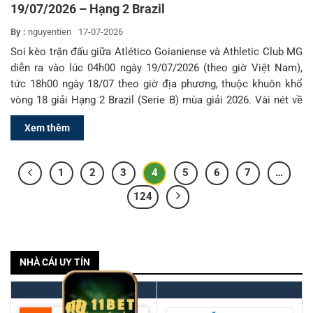
19/07/2026 – Hạng 2 Brazil
By :
nguyentien
17-07-2026
Soi kèo trận đấu giữa Atlético Goianiense và Athletic Club MG
diễn ra vào lúc 04h00 ngày 19/07/2026 (theo giờ Việt Nam),
tức 18h00 ngày 18/07 theo giờ địa phương, thuộc khuôn khổ
vòng 18 giải Hạng 2 Brazil (Serie B) mùa giải 2026. Vài nét về
cuộc giao tranh giữa 2 đội Atlético Goianiense […]
Xem thêm
1
2
3
4
5
6
7
…
124
NHÀ CÁI UY TÍN