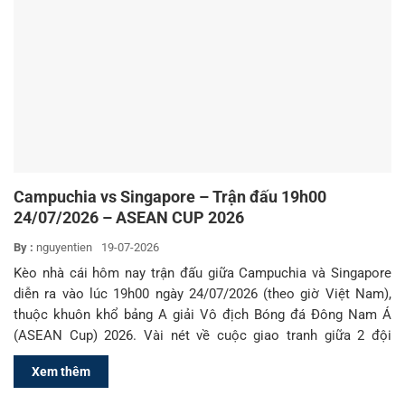
Campuchia vs Singapore – Trận đấu 19h00
24/07/2026 – ASEAN CUP 2026
By :
nguyentien
19-07-2026
Kèo nhà cái hôm nay trận đấu giữa Campuchia và Singapore
diễn ra vào lúc 19h00 ngày 24/07/2026 (theo giờ Việt Nam),
thuộc khuôn khổ bảng A giải Vô địch Bóng đá Đông Nam Á
(ASEAN Cup) 2026. Vài nét về cuộc giao tranh giữa 2 đội
Campuchia vs Singapore Trận đấu giữa Campuchia và […]
Xem thêm