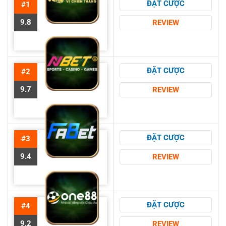
ĐẶT CƯỢC
#1
9.8
REVIEW
ĐẶT CƯỢC
#2
9.7
REVIEW
ĐẶT CƯỢC
#3
9.4
REVIEW
ĐẶT CƯỢC
#4
9.2
REVIEW