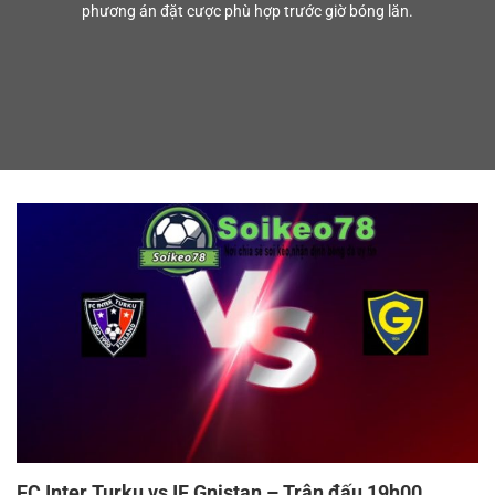
phương án đặt cược phù hợp trước giờ bóng lăn.
FC Inter Turku vs IF Gnistan – Trận đấu 19h00