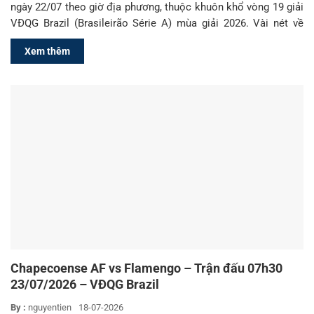
ngày 22/07 theo giờ địa phương, thuộc khuôn khổ vòng 19 giải
VĐQG Brazil (Brasileirão Série A) mùa giải 2026. Vài nét về
cuộc giao tranh giữa 2 đội Internacional vs Cruzeiro Trận […]
Xem thêm
Chapecoense AF vs Flamengo – Trận đấu 07h30
23/07/2026 – VĐQG Brazil
By :
nguyentien
18-07-2026