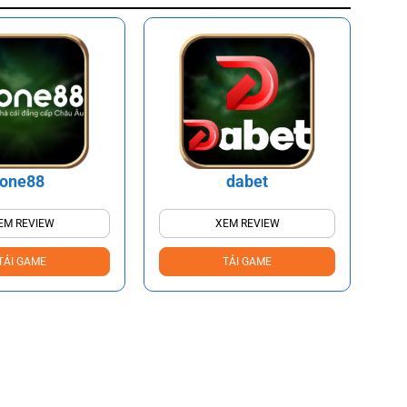
one88
dabet
EM REVIEW
XEM REVIEW
TẢI GAME
TẢI GAME