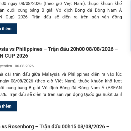
h00 ngày 08/08/2026 (theo giờ Việt Nam), thuộc khuôn khổ
trận cuối cùng bảng B giải Vô địch Bóng đá Đông Nam Á
N Cup) 2026. Trận đấu sẽ diễn ra trên sân vận động
ngala tại thủ […]
 thêm
sia vs Philippines – Trận đấu 20h00 08/08/2026 –
N CUP 2026
yentien
06-08-2026
à cái trận đấu giữa Malaysia và Philippines diễn ra vào lúc
ngày 08/08/2026 (theo giờ Việt Nam), thuộc khuôn khổ lượt
cuối cùng bảng B giải Vô địch Bóng đá Đông Nam Á (ASEAN
026. Trận đấu sẽ diễn ra trên sân vận động Quốc gia Bukit Jalil
 […]
 thêm
 vs Rosenborg – Trận đấu 00h15 03/08/2026 –