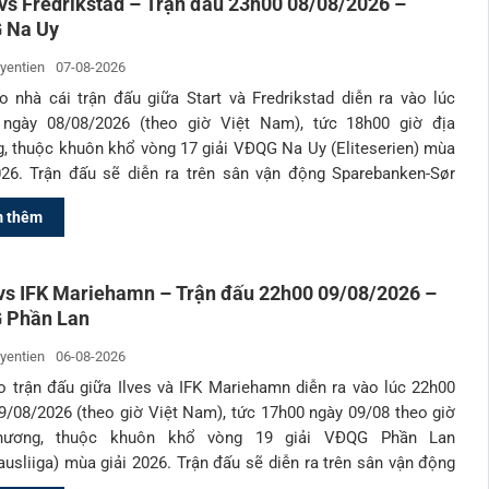
 vs Fredrikstad – Trận đấu 23h00 08/08/2026 –
 Na Uy
yentien
07-08-2026
o nhà cái trận đấu giữa Start và Fredrikstad diễn ra vào lúc
 ngày 08/08/2026 (theo giờ Việt Nam), tức 18h00 giờ địa
, thuộc khuôn khổ vòng 17 giải VĐQG Na Uy (Eliteserien) mùa
026. Trận đấu sẽ diễn ra trên sân vận động Sparebanken-Sør
tại thành phố Kristiansand, Na […]
 thêm
 vs IFK Mariehamn – Trận đấu 22h00 09/08/2026 –
 Phần Lan
yentien
06-08-2026
o trận đấu giữa Ilves và IFK Mariehamn diễn ra vào lúc 22h00
9/08/2026 (theo giờ Việt Nam), tức 17h00 ngày 09/08 theo giờ
hương, thuộc khuôn khổ vòng 19 giải VĐQG Phần Lan
ausliiga) mùa giải 2026. Trận đấu sẽ diễn ra trên sân vận động
an Stadion tại thành phố […]