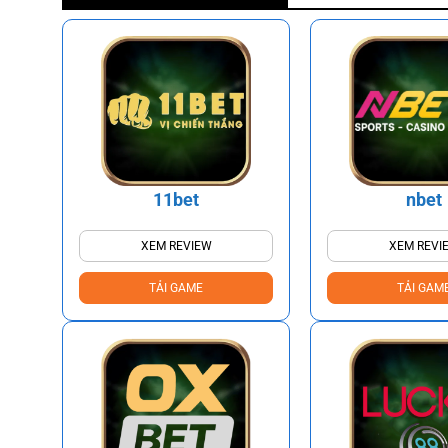
11bet
nbet
XEM REVIEW
XEM REVI
TẢI GAME
TẢI GAM