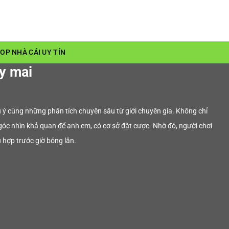
OP NHÀ CÁI UY TÍN
y mai
ý cùng những phân tích chuyên sâu từ giới chuyên gia. Không chỉ
a góc nhìn khả quan để anh em, có cơ sở đặt cược. Nhờ đó, người chơi
 hợp trước giờ bóng lăn.