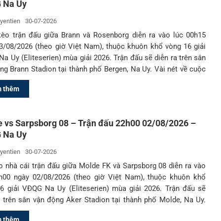
 Na Uy
yentien
30-07-2026
kèo trận đấu giữa Brann và Rosenborg diễn ra vào lúc 00h15
3/08/2026 (theo giờ Việt Nam), thuộc khuôn khổ vòng 16 giải
a Uy (Eliteserien) mùa giải 2026. Trận đấu sẽ diễn ra trên sân
ng Brann Stadion tại thành phố Bergen, Na Uy. Vài nét về cuộc
]
 thêm
 vs Sarpsborg 08 – Trận đấu 22h00 02/08/2026 –
 Na Uy
yentien
30-07-2026
o nhà cái trận đấu giữa Molde FK và Sarpsborg 08 diễn ra vào
h00 ngày 02/08/2026 (theo giờ Việt Nam), thuộc khuôn khổ
6 giải VĐQG Na Uy (Eliteserien) mùa giải 2026. Trận đấu sẽ
a trên sân vận động Aker Stadion tại thành phố Molde, Na Uy.
 […]
 thêm