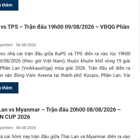
 thêm
vs TPS – Trận đấu 19h00 09/08/2026 – VĐQG Phần
yentien
06-08-2026
kèo nhà cái trận đấu giữa KuPS và TPS diễn ra vào lúc 19h00
9/08/2026 (theo giờ Việt Nam), thuộc khuôn khổ vòng 19 giải
hần Lan (Veikkausliiga) mùa giải 2026. Trận đấu sẽ diễn ra
ân vận động Väre Areena tại thành phố Kuopio, Phần Lan. Vài
[…]
 thêm
Lan vs Myanmar – Trận đấu 20h00 08/08/2026 –
N CUP 2026
yentien
06-08-2026
à cái hôm nay trận đấu giữa Thái Lan và Myanmar diễn ra vào