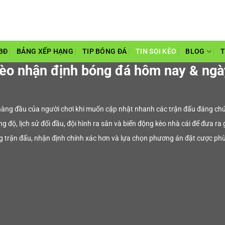
BĐ
BẢNG XẾP HẠNG
TIP BÓNG ĐÁ
TIN SOI KÈO
BLOG
T
kèo nhận định bóng đá hôm nay & ngà
hàng đầu của người chơi khi muốn cập nhật nhanh các trận đấu đáng chú 
ng độ, lịch sử đối đầu, đội hình ra sân và biến động kèo nhà cái để đưa r
 trận đấu, nhận định chính xác hơn và lựa chọn phương án đặt cược phù