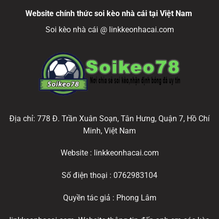
Website chính thức soi kèo nhà cái tại Việt Nam
Soi kèo nhà cái @ linkkeonhacai.com
Địa chỉ: 778 Đ. Trần Xuân Soạn, Tân Hưng, Quận 7, Hồ Chí
Minh, Việt Nam
Website : linkkeonhacai.com
Số điện thoại : 0762983104
Quyền tác giả : Phong Lâm