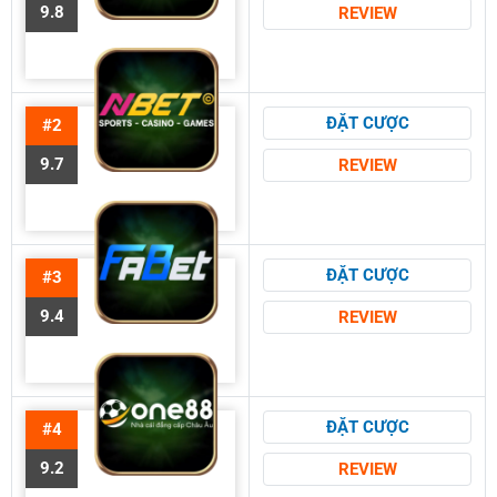
9.8
REVIEW
ĐẶT CƯỢC
#2
9.7
REVIEW
ĐẶT CƯỢC
#3
9.4
REVIEW
ĐẶT CƯỢC
#4
9.2
REVIEW