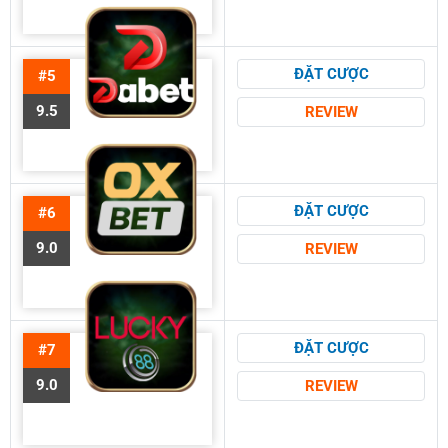
ĐẶT CƯỢC
#5
9.5
REVIEW
ĐẶT CƯỢC
#6
9.0
REVIEW
ĐẶT CƯỢC
#7
9.0
REVIEW