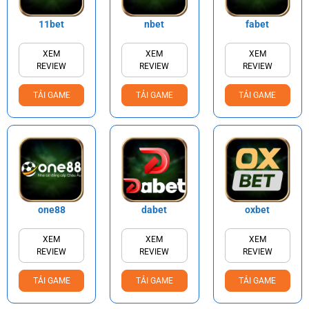
11bet
nbet
fabet
XEM
XEM
XEM
REVIEW
REVIEW
REVIEW
TẢI GAME
TẢI GAME
TẢI GAME
one88
dabet
oxbet
XEM
XEM
XEM
REVIEW
REVIEW
REVIEW
TẢI GAME
TẢI GAME
TẢI GAME