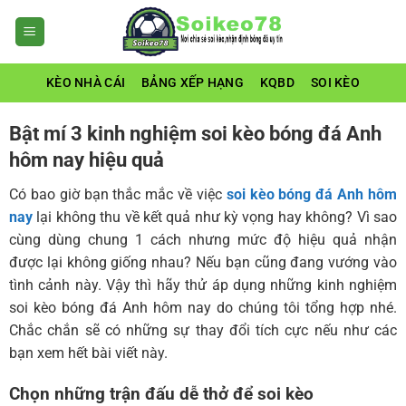
Bỏ
qua
nội
dung
KÈO NHÀ CÁI
BẢNG XẾP HẠNG
KQBD
SOI KÈO
Bật mí 3 kinh nghiệm soi kèo bóng đá Anh
hôm nay hiệu quả
Có bao giờ bạn thắc mắc về việc
soi kèo bóng đá Anh hôm
nay
lại không thu về kết quả như kỳ vọng hay không? Vì sao
cùng dùng chung 1 cách nhưng mức độ hiệu quả nhận
được lại không giống nhau? Nếu bạn cũng đang vướng vào
tình cảnh này. Vậy thì hãy thử áp dụng những kinh nghiệm
soi kèo bóng đá Anh hôm nay do chúng tôi tổng hợp nhé.
Chắc chắn sẽ có những sự thay đổi tích cực nếu như các
bạn xem hết bài viết này.
Chọn những trận đấu dễ thở để soi kèo