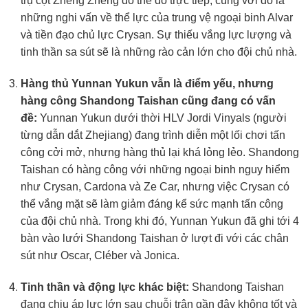
trụ cột Zheng Zheng do thẻ đỏ trực tiếp, cùng với đó là
những nghi vấn về thể lực của trung vệ ngoại binh Alvar
và tiền đạo chủ lực Crysan
. Sự thiếu vắng lực lượng và
tinh thần sa sút sẽ là những rào cản lớn cho đội chủ nhà.
Hàng thủ Yunnan Yukun vẫn là điểm yếu, nhưng
hàng công Shandong Taishan cũng đang có vấn
đề:
Yunnan Yukun dưới thời HLV Jordi Vinyals (người
từng dẫn dắt Zhejiang) đang trình diễn một lối chơi tấn
công cởi mở, nhưng hàng thủ lại khá lỏng lẻo
. Shandong
Taishan có hàng công với những ngoại binh nguy hiểm
như Crysan, Cardona và Ze Car
, nhưng việc Crysan có
thể vắng mặt sẽ làm giảm đáng kể sức mạnh tấn công
của đội chủ nhà. Trong khi đó, Yunnan Yukun đã ghi tới 4
bàn vào lưới Shandong Taishan ở lượt đi với các chân
sút như Oscar, Cléber và Jonica
.
Tinh thần và động lực khác biệt:
Shandong Taishan
đang chịu áp lực lớn sau chuỗi trận gần đây không tốt và