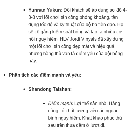
Yunnan Yukun:
Đội khách sẽ áp dụng sơ đồ 4-
3-3 với lối chơi tấn công phóng khoáng, tận
dụng tốc độ và kỹ thuật của bộ ba tiền đạo. Họ
sẽ cố gắng kiểm soát bóng và tạo ra nhiều cơ
hội nguy hiểm. HLV Jordi Vinyals đã xây dựng
một lối chơi tấn công đẹp mắt và hiệu quả,
nhưng hàng thủ vẫn là điểm yếu của đội bóng
này
.
Phân tích các điểm mạnh và yếu:
Shandong Taishan:
Điểm mạnh:
Lợi thế sân nhà. Hàng
công có chất lượng với các ngoại
binh nguy hiểm. Khát khao phục thù
sau trận thua đậm ở lượt đi.