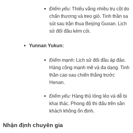
Điểm yếu:
Thiếu vắng nhiều trụ cột do
chấn thương và treo giò. Tinh thần sa
sút sau trận thua Beijing Guoan. Lịch
sử đối đầu kém cỏi.
Yunnan Yukun:
Điểm mạnh:
Lịch sử đối đầu áp đảo.
Hàng công mạnh mẽ và đa dạng. Tinh
thần cao sau chiến thắng trước
Henan.
Điểm yếu:
Hàng thủ lỏng lẻo và dễ bị
khai thác. Phong độ thi đấu trên sân
khách không ổn định.
Nhận định chuyên gia