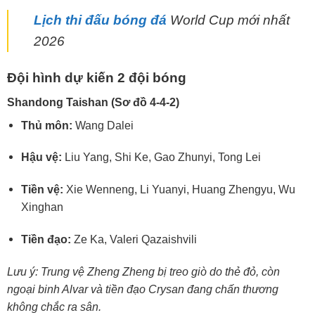
Lịch thi đấu bóng đá
World Cup mới nhất
2026
Đội hình dự kiến 2 đội bóng
Shandong Taishan (Sơ đồ 4-4-2)
Thủ môn:
Wang Dalei
Hậu vệ:
Liu Yang, Shi Ke, Gao Zhunyi, Tong Lei
Tiền vệ:
Xie Wenneng, Li Yuanyi, Huang Zhengyu, Wu
Xinghan
Tiền đạo:
Ze Ka, Valeri Qazaishvili
Lưu ý:
Trung vệ Zheng Zheng bị treo giò do thẻ đỏ, còn
ngoại binh Alvar và tiền đạo Crysan đang chấn thương
không chắc ra sân
.