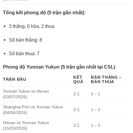
Tổng kết phong độ (5 trận gần nhất):
3 thắng, 0 hòa, 2 thua
Số bàn thắng: 8
Số bàn thua: 7
Phong độ Yunnan Yukun (5 trận gần nhất tại CSL)
KẾT
BÀN THẮNG –
TRẬN ĐẤU
QUẢ
BÀN THUA
Yunnan Yukun vs Henan
2-1
2 – 1
(03/07/2026)
Shanghai Port vs Yunnan Yukun
2-1
1 – 2
(04/04/2026)
Henan vs Yunnan Yukun
2-1
1 – 2
(15/03/2026)