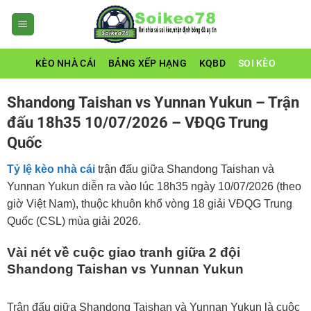
Bỏ
qua
nội
dung
KÈO NHÀ CÁI
BẢNG XẾP HẠNG
KQBD
SOI KÈO
Shandong Taishan vs Yunnan Yukun – Trận
đấu 18h35 10/07/2026 – VĐQG Trung
Quốc
Tỷ lệ kèo nhà cái
trận đấu giữa Shandong Taishan và
Yunnan Yukun diễn ra vào lúc 18h35 ngày 10/07/2026 (theo
giờ Việt Nam), thuộc khuôn khổ vòng 18 giải VĐQG Trung
Quốc (CSL) mùa giải 2026.
Vài nét về cuộc giao tranh giữa 2 đội
Shandong Taishan vs Yunnan Yukun
Trận đấu giữa Shandong Taishan và Yunnan Yukun là cuộc