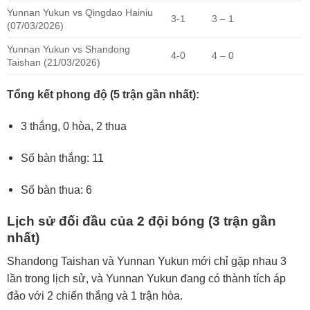
Yunnan Yukun vs Qingdao Hainiu
3-1
3 – 1
(07/03/2026)
Yunnan Yukun vs Shandong
4-0
4 – 0
Taishan (21/03/2026)
Tổng kết phong độ (5 trận gần nhất):
3 thắng, 0 hòa, 2 thua
Số bàn thắng: 11
Số bàn thua: 6
Lịch sử đối đầu của 2 đội bóng (3 trận gần
nhất)
Shandong Taishan và Yunnan Yukun mới chỉ gặp nhau 3
lần trong lịch sử, và Yunnan Yukun đang có thành tích áp
đảo với 2 chiến thắng và 1 trận hòa
.