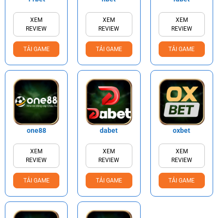
XEM
XEM
XEM
REVIEW
REVIEW
REVIEW
TẢI GAME
TẢI GAME
TẢI GAME
one88
dabet
oxbet
XEM
XEM
XEM
REVIEW
REVIEW
REVIEW
TẢI GAME
TẢI GAME
TẢI GAME