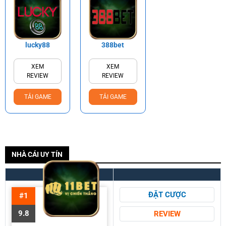
lucky88
388bet
XEM
XEM
REVIEW
REVIEW
TẢI GAME
TẢI GAME
NHÀ CÁI UY TÍN
ĐẶT CƯỢC
#1
9.8
REVIEW