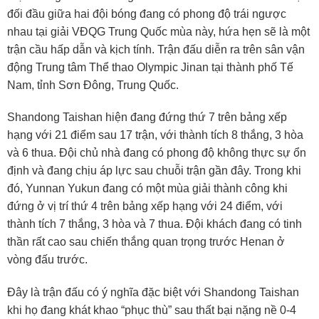
đối đầu giữa hai đội bóng đang có phong độ trái ngược
nhau tại giải VĐQG Trung Quốc mùa này, hứa hẹn sẽ là một
trận cầu hấp dẫn và kịch tính. Trận đấu diễn ra trên sân vận
động Trung tâm Thể thao Olympic Jinan tại thành phố Tế
Nam, tỉnh Sơn Đông, Trung Quốc
.
Shandong Taishan hiện đang đứng thứ 7 trên bảng xếp
hạng với 21 điểm sau 17 trận, với thành tích 8 thắng, 3 hòa
và 6 thua
. Đội chủ nhà đang có phong độ không thực sự ổn
định và đang chịu áp lực sau chuỗi trận gần đây. Trong khi
đó, Yunnan Yukun đang có một mùa giải thành công khi
đứng ở vị trí thứ 4 trên bảng xếp hạng với 24 điểm, với
thành tích 7 thắng, 3 hòa và 7 thua
. Đội khách đang có tinh
thần rất cao sau chiến thắng quan trọng trước Henan ở
vòng đấu trước
.
Đây là trận đấu có ý nghĩa đặc biệt với Shandong Taishan
khi họ đang khát khao “phục thù” sau thất bại nặng nề 0-4