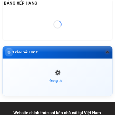
BẢNG XẾP HẠNG
🔥
⚽
TRẬN ĐẤU HOT
Đang tải...
Website chính thức soi kèo nhà cái tại Việt Nam