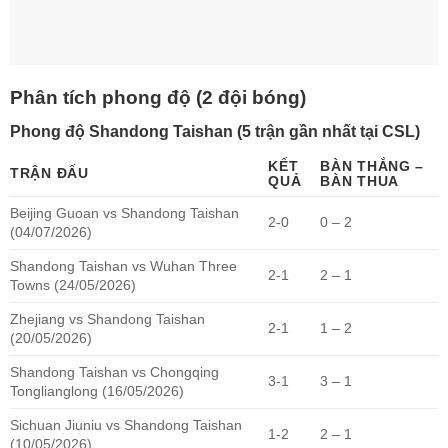
Phân tích phong độ (2 đội bóng)
Phong độ Shandong Taishan (5 trận gần nhất tại CSL)
KẾT
BÀN THẮNG –
TRẬN ĐẤU
QUẢ
BÀN THUA
Beijing Guoan vs Shandong Taishan
2-0
0 – 2
(04/07/2026)
Shandong Taishan vs Wuhan Three
2-1
2 – 1
Towns (24/05/2026)
Zhejiang vs Shandong Taishan
2-1
1 – 2
(20/05/2026)
Shandong Taishan vs Chongqing
3-1
3 – 1
Tonglianglong (16/05/2026)
Sichuan Jiuniu vs Shandong Taishan
1-2
2 – 1
(10/05/2026)