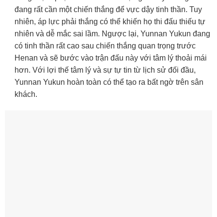
đang rất cần một chiến thắng để vực dậy tinh thần
. Tuy
nhiên, áp lực phải thắng có thể khiến họ thi đấu thiếu tự
nhiên và dễ mắc sai lầm. Ngược lại, Yunnan Yukun đang
có tinh thần rất cao sau chiến thắng quan trọng trước
Henan và sẽ bước vào trận đấu này với tâm lý thoải mái
hơn
. Với lợi thế tâm lý và sự tự tin từ lịch sử đối đầu,
Yunnan Yukun hoàn toàn có thể tạo ra bất ngờ trên sân
khách.