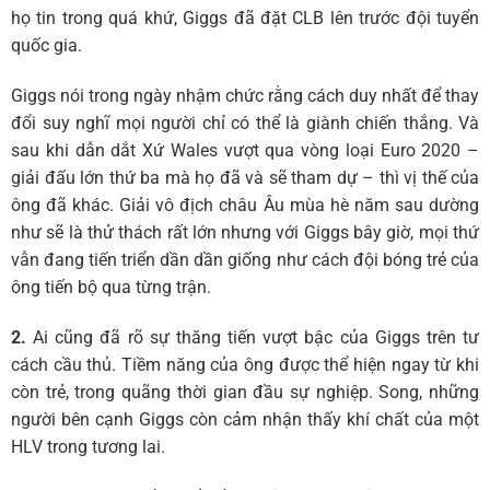
họ tin trong quá khứ, Giggs đã đặt CLB lên trước đội tuyển
quốc gia.
Giggs nói trong ngày nhậm chức rằng cách duy nhất để thay
đổi suy nghĩ mọi người chỉ có thể là giành chiến thắng. Và
sau khi dẫn dắt Xứ Wales vượt qua vòng loại Euro 2020 –
giải đấu lớn thứ ba mà họ đã và sẽ tham dự – thì vị thế của
ông đã khác. Giải vô địch châu Âu mùa hè năm sau dường
như sẽ là thử thách rất lớn nhưng với Giggs bây giờ, mọi thứ
vẫn đang tiến triển dần dần giống như cách đội bóng trẻ của
ông tiến bộ qua từng trận.
2.
Ai cũng đã rõ sự thăng tiến vượt bậc của Giggs trên tư
cách cầu thủ. Tiềm năng của ông được thể hiện ngay từ khi
còn trẻ, trong quãng thời gian đầu sự nghiệp. Song, những
người bên cạnh Giggs còn cảm nhận thấy khí chất của một
HLV trong tương lai.