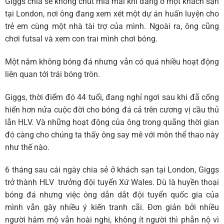
Giggs chia sẻ không chút mỉa mai khi đang ở một khách sạn
tại London, nơi ông đang xem xét một dự án huấn luyện cho
trẻ em cùng một nhà tài trợ của mình. Ngoài ra, ông cũng
chơi futsal và xem con trai mình chơi bóng.
Một năm không bóng đá nhưng vẫn có quá nhiều hoạt động
liên quan tới trái bóng tròn.
Giggs, thời điểm đó 44 tuổi, đang nghỉ ngơi sau khi đã cống
hiến hơn nửa cuộc đời cho bóng đá cả trên cương vị cầu thủ
lẫn HLV. Và những hoạt động của ông trong quãng thời gian
đó càng cho chúng ta thấy ông say mê với môn thể thao này
như thế nào.
6 tháng sau cái ngày chia sẻ ở khách sạn tại London, Giggs
trở thành HLV trưởng đội tuyển Xứ Wales. Dù là huyền thoại
bóng đá nhưng việc ông dẫn dắt đội tuyển quốc gia của
mình vẫn gây nhiều ý kiến tranh cãi. Đơn giản bởi nhiều
người hâm mộ vẫn hoài nghi, không ít người thì phẫn nộ vì