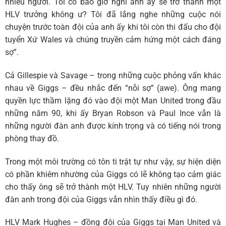
nhiều người. Tôi có bao giờ nghĩ anh ấy sẽ trở thành một
HLV trưởng không ư? Tôi đã lắng nghe những cuộc nói
chuyện trước toàn đội của anh ấy khi tôi còn thi đấu cho đội
tuyển Xứ Wales và chúng truyền cảm hứng một cách đáng
sợ”.
Cả Gillespie và Savage – trong những cuộc phỏng vấn khác
nhau về Giggs – đều nhắc đến “nỗi sợ” (awe). Ông mang
quyền lực thầm lặng đó vào đội một Man United trong đầu
những năm 90, khi ấy Bryan Robson và Paul Ince vẫn là
những người đàn anh được kính trọng và có tiếng nói trong
phòng thay đồ.
Trong một môi trường có tôn ti trật tự như vậy, sự hiện diện
có phần khiêm nhường của Giggs có lẽ không tạo cảm giác
cho thấy ông sẽ trở thành một HLV. Tuy nhiên những người
đàn anh trong đội của Giggs vẫn nhìn thấy điều gì đó.
HLV Mark Hughes – đồng đội của Giggs tại Man United và