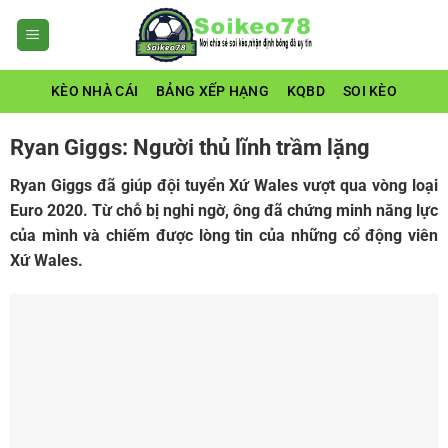
Bỏ
qua
nội
dung
KÈO NHÀ CÁI
BẢNG XẾP HẠNG
KQBD
SOI KÈO
Ryan Giggs: Người thủ lĩnh trầm lặng
Ryan Giggs đã giúp đội tuyển Xứ Wales vượt qua vòng loại
Euro 2020. Từ chỗ bị nghi ngờ, ông đã chứng minh năng lực
của mình và chiếm được lòng tin của những cổ động viên
Xứ Wales.