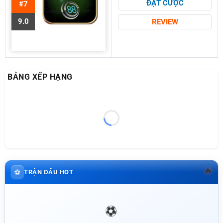
ĐẶT CƯỢC
#7
9.0
REVIEW
BẢNG XẾP HẠNG
🔥
⚽
TRẬN ĐẤU HOT