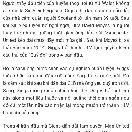
Người thầy đầu tiên của huyền thoại tới từ Xứ Wales không
ai khác là Sir Alex Ferguson. Giggs thi đấu dưới sự dẫn dắt
của nhà cầm quân người Scotland tới tận năm 39 tuổi. Sau
khi Sir Alex tuyên bố nghỉ ngơi, HLV David Moyes là người
thay thế nhưng quãng thời gian ông dẫn dắt Manchester
United kéo dài chưa đầy một mùa giải. Sau khi Moyes bị sa
thải vào năm 2014, Giggs trở thành HLV tạm quyền kiêm
cầu thủ của “Quỷ đỏ” trong 4 trận đấu.
Đó là cách ông bước chân vào sự nghiệp huấn luyện. Giggs
thừa nhận sau trận đấu cuối cùng ông đã rơi nước mắt. Đó
là cảm xúc khi sau khi dẫn dắt CLB mà ông yêu quý trọn đời.
Song, Giggs mong muốn nhiều hơn thế. Ông ví trải nghiệm
này giống một liều thuốc và nói quãng thời gian ngắn ngủ
đó đã một lần nữa xác nhận lại mong muốn trở thành HLV
bóng đá của ông.
Trong 4 trận đấu mà Giggs dẫn dắt tạm quyền, Man United