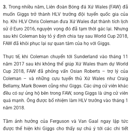
3.
Trong nhiều năm, Liên đoàn Bóng đá Xứ Wales (FAW) đã
muốn Giggs trở thành HLV trưởng đội tuyển quốc gia của
họ. Khi HLV Chris Coleman đưa Xứ Wales đạt thành tích lịch
sử ở Euro 2016, nguyện vọng đó đã tạm thời gác lại. Nhưng
sau khi Coleman bày tỏ ý định chia tay sau World Cup 2018,
FAW đã khôi phục lại sự quan tâm của họ với Giggs.
Thực tế, khi Coleman chuyển tới Sunderland vào tháng 11
năm 2017 sau khi không thể giúp Xứ Wales tham dự World
Cup 2018, FAW đã phỏng vấn Osian Roberts – trợ lý của
Coleman – và những cựu tuyển thủ Xứ Wales như Craig
Bellamy, Mark Bowen cũng như Giggs. Các ứng cử viên khác
đều có sự ủng hộ bên trong FAW, song Giggs là ứng cử viên
quá mạnh. Ông được bổ nhiệm làm HLV trưởng vào tháng 1
năm 2018.
Tầm ảnh hưởng của Ferguson và Van Gaal ngay lập tức
được thể hiện khi Giggs cho thấy sự chú ý tới các chi tiết