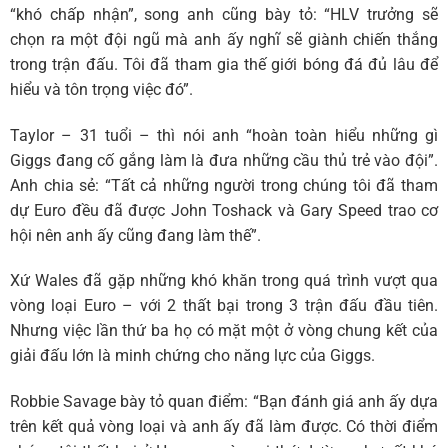
“khó chấp nhận”, song anh cũng bày tỏ: “HLV trưởng sẽ
chọn ra một đội ngũ mà anh ấy nghĩ sẽ giành chiến thắng
trong trận đấu. Tôi đã tham gia thế giới bóng đá đủ lâu để
hiểu và tôn trọng việc đó”.
Taylor – 31 tuổi – thì nói anh “hoàn toàn hiểu những gì
Giggs đang cố gắng làm là đưa những cầu thủ trẻ vào đội”.
Anh chia sẻ: “Tất cả những người trong chúng tôi đã tham
dự Euro đều đã được John Toshack và Gary Speed trao cơ
hội nên anh ấy cũng đang làm thế”.
Xứ Wales đã gặp những khó khăn trong quá trình vượt qua
vòng loại Euro – với 2 thất bại trong 3 trận đấu đầu tiên.
Nhưng việc lần thứ ba họ có mặt một ở vòng chung kết của
giải đấu lớn là minh chứng cho năng lực của Giggs.
Robbie Savage bày tỏ quan điểm: “Bạn đánh giá anh ấy dựa
trên kết quả vòng loại và anh ấy đã làm được. Có thời điểm