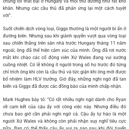
chúng tôi thất bại ở Hungary và mọi thứ dường như rất khó
khăn. Nhưng các cầu thủ đã phản ứng lại một cách tuyệt
vời”.
Suốt chiến dịch vòng loại, Giggs thường là một người bí ẩn ở
đường biên. Nhưng sau khi giành quyền vượt qua vòng loại
sau chiến thắng trên sân nhà trước Hungary tháng 11 năm
ngoái, ông đã thể hiện cảm xúc của mình. Ông đã rơi nước
mắt khi chào các cổ động viên Xứ Wales đang vui sướng
cuồng nhiệt. Có lẽ không ít người trong số họ trước đó từng
chỉ trích ông khi còn là cầu thủ và tức giận khi ông mới được
bổ nhiệm làm HLV trưởng. Giờ đây, những nghi ngờ đã tan
biến và Giggs đã được các đồng bào của mình chấp nhận.
Mark Hughes bày tỏ: “Có rất nhiều nghi ngờ dành cho Ryan
về cam kết của cậu ấy với công việc này. Nhưng điều đó
chưa bao giờ cần phải nghi ngờ cả. Cậu ấy tự hào là một
người Xứ Wales và không còn phải nhận suy nghĩ tiêu cực
nữa. Bạn có thể thấy cậu ấy vui ra sao sau khi đội tuyển