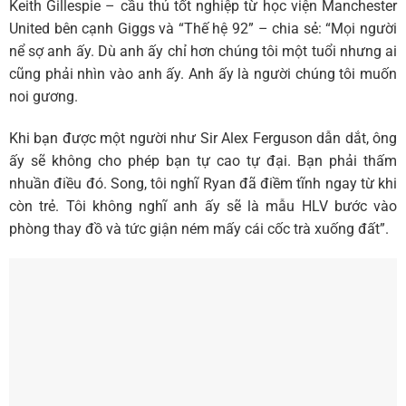
Keith Gillespie – cầu thủ tốt nghiệp từ học viện Manchester
United bên cạnh Giggs và “Thế hệ 92” – chia sẻ: “Mọi người
nể sợ anh ấy. Dù anh ấy chỉ hơn chúng tôi một tuổi nhưng ai
cũng phải nhìn vào anh ấy. Anh ấy là người chúng tôi muốn
noi gương.
Khi bạn được một người như Sir Alex Ferguson dẫn dắt, ông
ấy sẽ không cho phép bạn tự cao tự đại. Bạn phải thấm
nhuần điều đó. Song, tôi nghĩ Ryan đã điềm tĩnh ngay từ khi
còn trẻ. Tôi không nghĩ anh ấy sẽ là mẫu HLV bước vào
phòng thay đồ và tức giận ném mấy cái cốc trà xuống đất”.