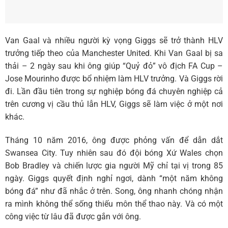
Van Gaal và nhiều người kỳ vọng Giggs sẽ trở thành HLV
trưởng tiếp theo của Manchester United. Khi Van Gaal bị sa
thải – 2 ngày sau khi ông giúp “Quỷ đỏ” vô địch FA Cup –
Jose Mourinho được bổ nhiệm làm HLV trưởng. Và Giggs rời
đi. Lần đầu tiên trong sự nghiệp bóng đá chuyên nghiệp cả
trên cương vị cầu thủ lẫn HLV, Giggs sẽ làm việc ở một nơi
khác.
Tháng 10 năm 2016, ông được phỏng vấn để dẫn dắt
Swansea City. Tuy nhiên sau đó đội bóng Xứ Wales chọn
Bob Bradley và chiến lược gia người Mỹ chỉ tại vị trong 85
ngày. Giggs quyết định nghỉ ngơi, dành “một năm không
bóng đá” như đã nhắc ở trên. Song, ông nhanh chóng nhận
ra mình không thể sống thiếu môn thể thao này. Và có một
công việc từ lâu đã được gắn với ông.