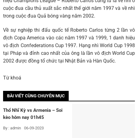
hiệu Champions League – Roberto Carlos cũng từ là về nhỉ ở
cuộc đua cầu thủ xuất sắc nhất thế giới năm 1997 và về nhì
trong cuộc đua Quả bóng vàng năm 2002.
Về sự nghiệp thi đấu quốc tế Roberto Carlos từng 2 lần vô
địch Copa America vào các năm 1997 và 1999, 1 danh hiệu
vô địch Confederations Cup 1997. Hạng nhì World Cup 1998
tại Pháp và đỉnh cao nhất của ông là lần vô địch World Cup
2002 được đồng tổ chức tại Nhật Bản và Hàn Quốc.
Từ khoá
BÀI VIẾT CÙNG CHUYÊN MỤC
Thổ Nhĩ Kỳ vs Armenia – Soi
kèo hôm nay 01h45
09/09/2023 – Vòng loại Euro
By : admin
06-09-2023
2024