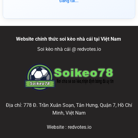
Đang tải...
Website chính thức soi kèo nhà cái tại Việt Nam
Soi kèo nhà cái @ redvotes.io
Địa chỉ: 778 Đ. Trần Xuân Soạn, Tân Hưng, Quận 7, Hồ Chí
Minh, Việt Nam
Website : redvotes.io