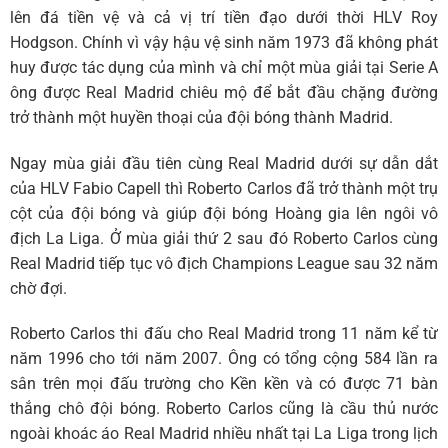
lên đá tiền vệ và cả vị trí tiền đạo dưới thời HLV Roy
Hodgson. Chính vì vậy hậu vệ sinh năm 1973 đã không phát
huy được tác dụng của mình và chỉ một mùa giải tại Serie A
ông được Real Madrid chiêu mộ để bắt đầu chặng đường
trở thành một huyền thoại của đội bóng thành Madrid.
Ngay mùa giải đầu tiên cùng Real Madrid dưới sự dẫn dắt
của HLV Fabio Capell thì Roberto Carlos đã trở thành một trụ
cột của đội bóng và giúp đội bóng Hoàng gia lên ngôi vô
địch La Liga. Ở mùa giải thứ 2 sau đó Roberto Carlos cùng
Real Madrid tiếp tục vô địch Champions League sau 32 năm
chờ đợi.
Roberto Carlos thi đấu cho Real Madrid trong 11 năm kể từ
năm 1996 cho tới năm 2007. Ông có tổng cộng 584 lần ra
sân trên mọi đấu trường cho Kền kền và có được 71 bàn
thắng chô đội bóng. Roberto Carlos cũng là cầu thủ nước
ngoài khoác áo Real Madrid nhiều nhất tại La Liga trong lịch