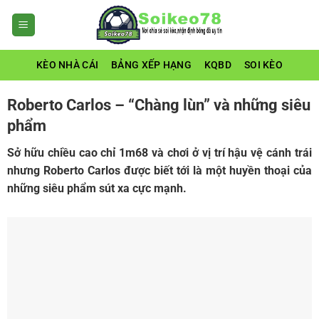
Bỏ
qua
nội
dung
KÈO NHÀ CÁI
BẢNG XẾP HẠNG
KQBD
SOI KÈO
Roberto Carlos – “Chàng lùn” và những siêu
phẩm
Sở hữu chiều cao chỉ 1m68 và chơi ở vị trí hậu vệ cánh trái
nhưng Roberto Carlos được biết tới là một huyền thoại của
những siêu phẩm sút xa cực mạnh.