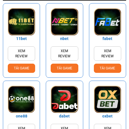
11bet
nbet
fabet
XEM
XEM
XEM
REVIEW
REVIEW
REVIEW
TẢI GAME
TẢI GAME
TẢI GAME
one88
dabet
oxbet
XEM
XEM
XEM