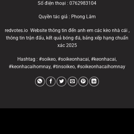
Số điện thoại : 0762983104
Quyền tác giả : Phong Lâm
redvotes.io Website thông tin đến anh em các kèo nhà cái ,
thông tin trận đấu, kết quả bóng đá, bảng xếp hạng chuẩn
xác 2025
Hashtag : #soikeo, #soikeonhacai, #keonhacai,
#keonhacaihomnay, #tinsoikeo, #soikeonhacaihomnay