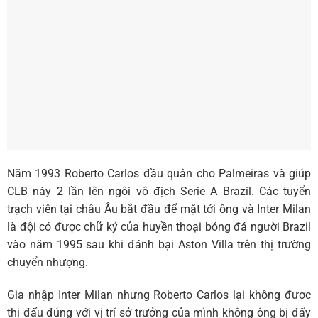
Năm 1993 Roberto Carlos đầu quân cho Palmeiras và giúp
CLB này 2 lần lên ngôi vô địch Serie A Brazil. Các tuyển
trạch viên tại châu Âu bắt đầu để mặt tới ông và Inter Milan
là đội có được chữ ký của huyền thoại bóng đá người Brazil
vào năm 1995 sau khi đánh bại Aston Villa trên thị trường
chuyển nhượng.
Gia nhập Inter Milan nhưng Roberto Carlos lại không được
thi đấu đúng với vị trí sở trưởng của mình không ông bị đẩy