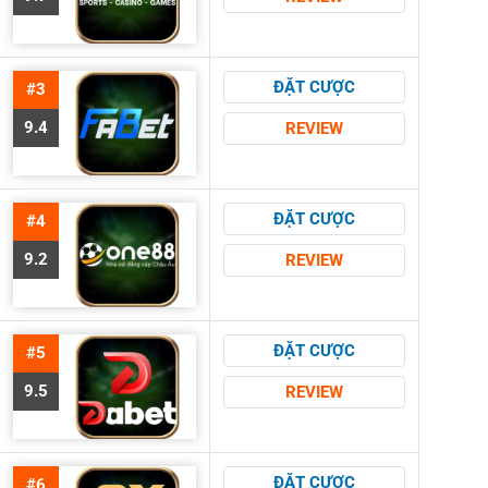
ĐẶT CƯỢC
#3
9.4
REVIEW
ĐẶT CƯỢC
#4
9.2
REVIEW
ĐẶT CƯỢC
#5
9.5
REVIEW
ĐẶT CƯỢC
#6