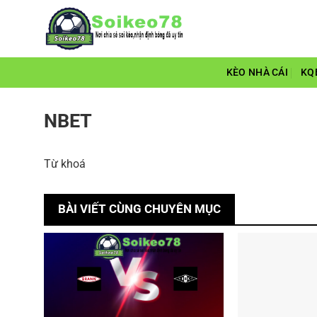
Bỏ
qua
nội
dung
KÈO NHÀ CÁI
KQ
NBET
Từ khoá
BÀI VIẾT CÙNG CHUYÊN MỤC