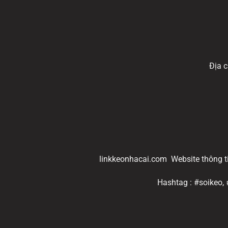
Địa c
linkkeonhacai.com Website thông ti
Hashtag : #soikeo,