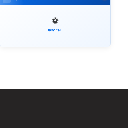
Đang tải...