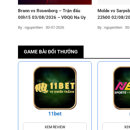
Brann vs Rosenborg – Trận đấu
Molde vs Sarpsb
00h15 03/08/2026 – VĐQG Na Uy
22h00 02/08/2
By : nguyentien
30-07-2026
By : nguyentien
30
GAME BÀI ĐỔI THƯỞNG
11bet
XEM REVIEW
XE