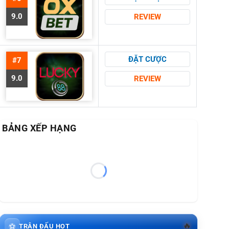
9.0
REVIEW
ĐẶT CƯỢC
#7
9.0
REVIEW
BẢNG XẾP HẠNG
🔥
⚽
TRẬN ĐẤU HOT