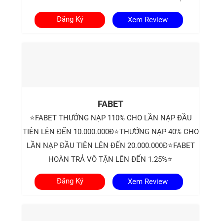
Đăng Ký
Xem Review
FABET
⭐FABET THƯỞNG NẠP 110% CHO LẦN NẠP ĐẦU
TIÊN LÊN ĐẾN 10.000.000Đ⭐THƯỞNG NẠP 40% CHO
LẦN NẠP ĐẦU TIÊN LÊN ĐẾN 20.000.000Đ⭐FABET
HOÀN TRẢ VÔ TẬN LÊN ĐẾN 1.25%⭐
Đăng Ký
Xem Review