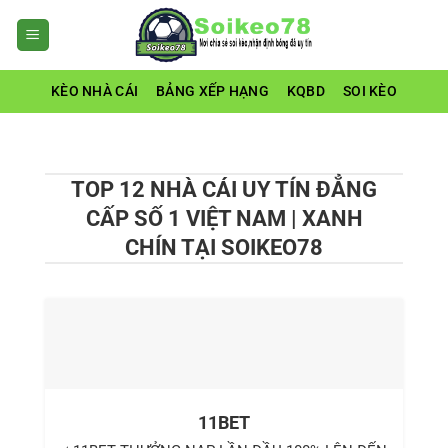
Bỏ
qua
nội
dung
KÈO NHÀ CÁI
BẢNG XẾP HẠNG
KQBD
SOI KÈO
TOP 12 NHÀ CÁI UY TÍN ĐẲNG
CẤP SỐ 1 VIỆT NAM | XANH
CHÍN TẠI SOIKEO78
11BET