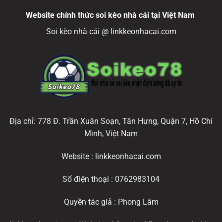
Website chính thức soi kèo nhà cái tại Việt Nam
Soi kèo nhà cái @ linkkeonhacai.com
Địa chỉ: 778 Đ. Trần Xuân Soạn, Tân Hưng, Quận 7, Hồ Chí
Minh, Việt Nam
Website : linkkeonhacai.com
Số điện thoại : 0762983104
Quyền tác giả : Phong Lâm