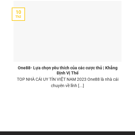
10
Th2
One88- Lựa chọn yêu thích của các cược thủ | Khẳng
Định Vị Thế
TOP NHÀ CÁI UY TÍN VIỆT NAM 2023 One88 là nhà cái
chuyên về lĩnh [...]