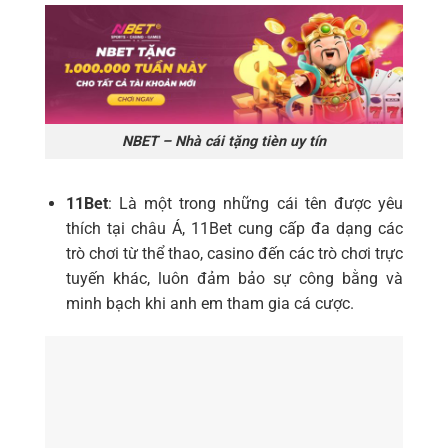
NBET – Nhà cái tặng tièn uy tín
11Bet
: Là một trong những cái tên được yêu
thích tại châu Á, 11Bet cung cấp đa dạng các
trò chơi từ thể thao, casino đến các trò chơi trực
tuyến khác, luôn đảm bảo sự công bằng và
minh bạch khi anh em tham gia cá cược.