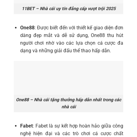
11BET – Nhà cái uy tín đẳng cấp vượt trội 2025
One88
: Được biết đến với thiết kế giao diện đơn
dàng đẹp mắt và dễ sử dụng, One88 thu hút
người chơi nhờ vào các lựa chọn cá cược đa
dạng và những giải đấu thể thao hấp dẫn.
One88 – Nhà cái tặng thưởng hấp dẫn nhất trong các
nhà cái
Fabet
: Fabet là sự kết hợp hoàn hảo giữa công
nghệ hiện đại và các trò chơi cá cược chất