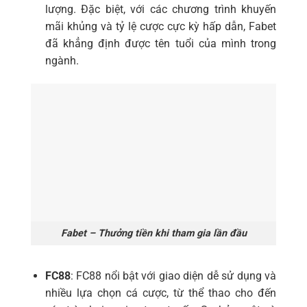
lượng. Đặc biệt, với các chương trình khuyến
mãi khủng và tỷ lệ cược cực kỳ hấp dẫn, Fabet
đã khẳng định được tên tuổi của mình trong
ngành.
Fabet – Thưởng tiền khi tham gia lần đầu
FC88
: FC88 nổi bật với giao diện dễ sử dụng và
nhiều lựa chọn cá cược, từ thể thao cho đến