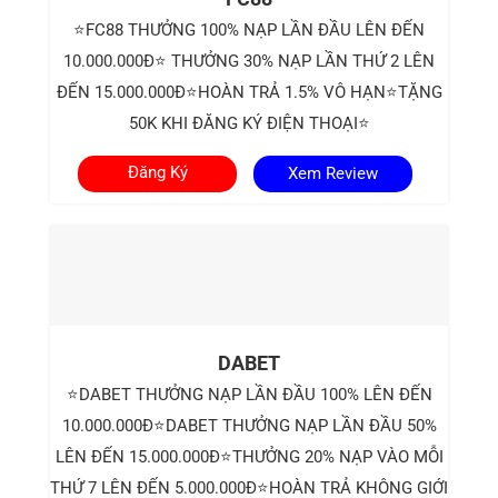
⭐FC88 THƯỞNG 100% NẠP LẦN ĐẦU LÊN ĐẾN
10.000.000Đ⭐ THƯỞNG 30% NẠP LẦN THỨ 2 LÊN
ĐẾN 15.000.000Đ⭐HOÀN TRẢ 1.5% VÔ HẠN⭐TẶNG
50K KHI ĐĂNG KÝ ĐIỆN THOẠI⭐
Đăng Ký
Xem Review
DABET
⭐DABET THƯỞNG NẠP LẦN ĐẦU 100% LÊN ĐẾN
10.000.000Đ⭐DABET THƯỞNG NẠP LẦN ĐẦU 50%
LÊN ĐẾN 15.000.000Đ⭐THƯỞNG 20% NẠP VÀO MỖI
THỨ 7 LÊN ĐẾN 5.000.000Đ⭐HOÀN TRẢ KHÔNG GIỚI