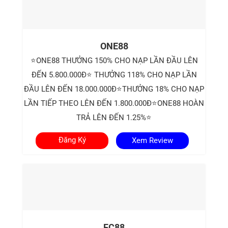
ONE88
⭐ONE88 THƯỞNG 150% CHO NẠP LẦN ĐẦU LÊN
ĐẾN 5.800.000Đ⭐ THƯỞNG 118% CHO NẠP LẦN
ĐẦU LÊN ĐẾN 18.000.000Đ⭐THƯỞNG 18% CHO NẠP
LẦN TIẾP THEO LÊN ĐẾN 1.800.000Đ⭐ONE88 HOÀN
TRẢ LÊN ĐẾN 1.25%⭐
Đăng Ký
Xem Review
FC88