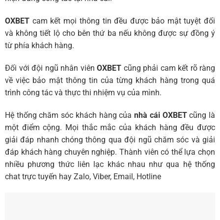
OXBET
cam kết mọi thông tin đều được bảo mật tuyệt đối
và không tiết lộ cho bên thứ ba nếu không được sự đồng ý
từ phía khách hàng.
Đối với đội ngũ nhân viên
OXBET
cũng phải cam kết rõ ràng
về việc bảo mật thông tin của từng khách hàng trong quá
trình công tác và thực thi nhiệm vụ của mình.
Hệ thống chăm sóc khách hàng của
nhà cái OXBET
cũng là
một điểm cộng. Mọi thắc mắc của khách hàng đều được
giải đáp nhanh chóng thông qua đội ngũ chăm sóc và giải
đáp khách hàng chuyên nghiệp. Thành viên có thể lựa chọn
nhiều phương thức liên lạc khác nhau như qua hệ thống
chat trực tuyến hay Zalo, Viber, Email, Hotline