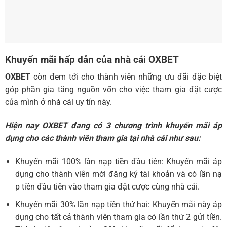
Khuyến mãi hấp dẫn của nhà cái OXBET
OXBET
còn đem tới cho thành viên những ưu đãi đặc biệt
góp phần gia tăng nguồn vốn cho việc tham gia đặt cược
của mình ở nhà cái uy tín này.
Hiện nay OXBET đang có 3 chương trình khuyến mãi áp
dụng cho các thành viên tham gia tại nhà cái như sau:
Khuyến mãi 100% lần nạp tiền đầu tiên: Khuyến mãi áp
dụng cho thành viên mới đăng ký tài khoản và có lần nạ
p tiền đầu tiên vào tham gia đặt cược cùng nhà cái.
Khuyến mãi 30% lần nạp tiền thứ hai: Khuyến mãi này áp
dụng cho tất cả thành viên tham gia có lần thứ 2 gửi tiền.