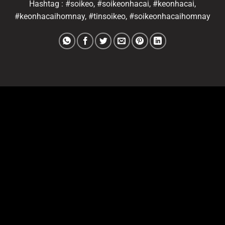
Hashtag : #soikeo, #soikeonhacai, #keonhacai,
#keonhacaihomnay, #tinsoikeo, #soikeonhacaihomnay