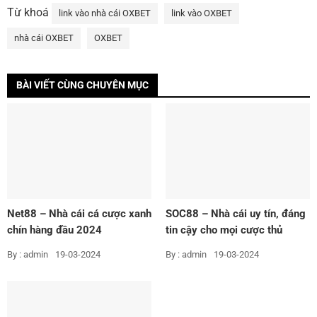
Từ khoá
link vào nhà cái OXBET
link vào OXBET
nhà cái OXBET
OXBET
BÀI VIẾT CÙNG CHUYÊN MỤC
Net88 – Nhà cái cá cược xanh
SOC88 – Nhà cái uy tín, đáng
chín hàng đầu 2024
tin cậy cho mọi cược thủ
By : admin
19-03-2024
By : admin
19-03-2024