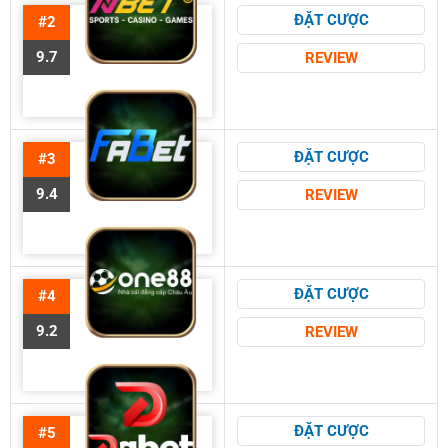
ĐẶT CƯỢC
#2
9.7
REVIEW
ĐẶT CƯỢC
#3
9.4
REVIEW
ĐẶT CƯỢC
#4
9.2
REVIEW
ĐẶT CƯỢC
#5