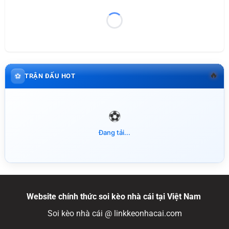
🔥
⚽
TRẬN ĐẤU HOT
Đang tải...
Website chính thức soi kèo nhà cái tại Việt Nam
Soi kèo nhà cái @ linkkeonhacai.com