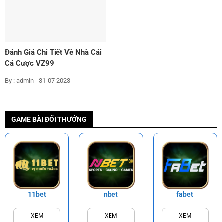
Đánh Giá Chi Tiết Về Nhà Cái
Cá Cược VZ99
By : admin
31-07-2023
GAME BÀI ĐỔI THƯỞNG
11bet
nbet
fabet
XEM
XEM
XEM