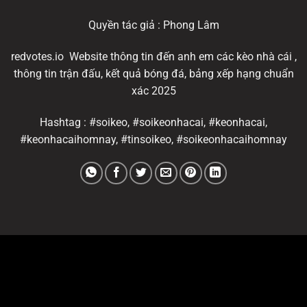
Quyền tác giả : Phong Lâm
redvotes.io Website thông tin đến anh em các kèo nhà cái ,
thông tin trận đấu, kết quả bóng đá, bảng xếp hạng chuẩn
xác 2025
Hashtag : #soikeo, #soikeonhacai, #keonhacai,
#keonhacaihomnay, #tinsoikeo, #soikeonhacaihomnay