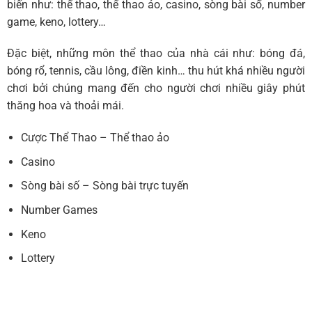
biến như: thể thao, thể thao ảo, casino, sòng bài số, number
game, keno, lottery…
Đặc biệt, những môn thể thao của nhà cái như: bóng đá,
bóng rổ, tennis, cầu lông, điền kinh… thu hút khá nhiều người
chơi bởi chúng mang đến cho người chơi nhiều giây phút
thăng hoa và thoải mái.
Cược Thể Thao – Thể thao ảo
Casino
Sòng bài số – Sòng bài trực tuyến
Number Games
Keno
Lottery