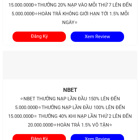
15.000.000Đ⭐THƯỞNG 20% NẠP VÀO MỖI THỨ 7 LÊN ĐẾN
5.000.000Đ⭐HOÀN TRẢ KHÔNG GIỚI HẠN TỚI 1.5% MỖI
NGÀY⭐
Đăng Ký
Xem Review
NBET
⭐NBET THƯỞNG NẠP LẦN ĐẦU 150% LÊN ĐẾN
5.000.000Đ⭐THƯỞNG NẠP LẦN ĐẦU 100% LÊN ĐẾN
15.000.000Đ⭐ THƯỞNG 40% KHI NẠP LẦN THỨ 2 LÊN ĐẾN
20.000.000Đ⭐HOÀN TRẢ 1.5% VÔ TẬN⭐
Đăng Ký
Xem Review