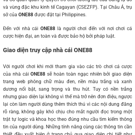
và vùng đặc khu kinh tế Cagayan (CSEZFP). Tại Châu Á, trụ
sở của
ONE88
được đặt tại Philippines.
Đến với nhà cái
ONE88
là người chơi đến với nơi chơi cá
cược hiện đại, an toàn và được bảo hộ bởi pháp luật.
Giao diện truy cập nhà cái ONE88
Với người chơi khi mới tham gia vào các trò chơi cá cược
của nhà cái
ONE88
sẽ hoàn toàn ngạc nhiên bởi giao diện
trang web phông chữ màu đen, nền màu trắng và xanh
dương nổi bật, sang trọng và thu hút. Tuy có nền trắng
nhưng giao diện lại không vì thế mà trở nên đơn điệu, ngược
lại còn làm người dùng thêm thích thú vì các nội dung đăng
rõ ràng, không gây khó chịu cho mắt người đọc trong một
trật tự logic và khoa học theo đúng nhu cầu tìm kiếm thông
tin của người dùng. Những tính năng cùng các thông tin cần
thiết đều xuất hiện ở trang chủ qua giao diện chi tiết như