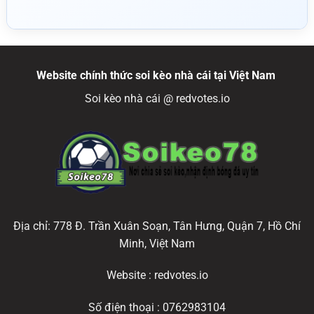
Website chính thức soi kèo nhà cái tại Việt Nam
Soi kèo nhà cái @ redvotes.io
Địa chỉ: 778 Đ. Trần Xuân Soạn, Tân Hưng, Quận 7, Hồ Chí
Minh, Việt Nam
Website : redvotes.io
Số điện thoại : 0762983104