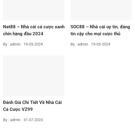
Net88 – Nhà cái cá cược xanh
SOC88 – Nhà cái uy tín, đáng
chín hàng đầu 2024
tin cậy cho mọi cược thủ
By : admin
19-03-2024
By : admin
19-03-2024
Đánh Giá Chi Tiết Về Nhà Cái
Cá Cược VZ99
By : admin
31-07-2023