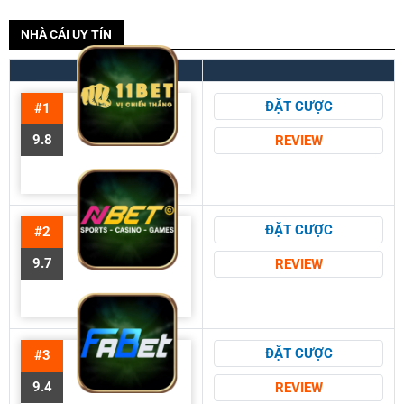
NHÀ CÁI UY TÍN
ĐẶT CƯỢC
#1
9.8
REVIEW
ĐẶT CƯỢC
#2
9.7
REVIEW
ĐẶT CƯỢC
#3
9.4
REVIEW