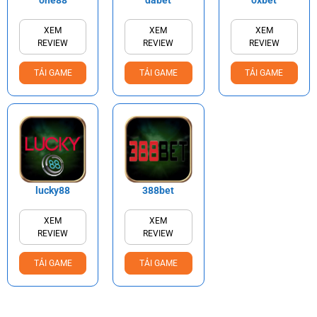
one88
dabet
oxbet
XEM
XEM
XEM
REVIEW
REVIEW
REVIEW
TẢI GAME
TẢI GAME
TẢI GAME
lucky88
388bet
XEM
XEM
REVIEW
REVIEW
TẢI GAME
TẢI GAME