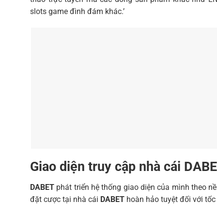
slots game đình đám khác.’
Giao diện truy cập nhà cái DAB
DABET
phát triển hệ thống giao diện của mình theo nề
đặt cược tại nhà cái
DABET
hoàn hảo tuyệt đối với tốc