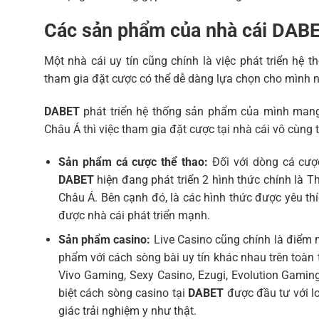
Các sản phẩm của nhà cái DAB
Một nhà cái uy tín cũng chính là việc phát triển h
tham gia đặt cược có thể dễ dàng lựa chọn cho mình
DABET
phát triển hệ thống sản phẩm của mình mang
Châu Á thì việc tham gia đặt cược tại nhà cái vô cùng 
Sản phẩm cá cược thể thao:
Đối với dòng cá cược
DABET
hiện đang phát triển 2 hình thức chính là
Châu Á. Bên cạnh đó, là các hình thức được yêu th
được nhà cái phát triển mạnh.
Sản phẩm casino:
Live Casino cũng chính là điểm
phẩm với cách sòng bài uy tín khác nhau trên toàn
Vivo Gaming, Sexy Casino, Ezugi, Evolution Gaming
biệt cách sòng casino tại
DABET
được đầu tư với lo
giác trải nghiệm y như thật.