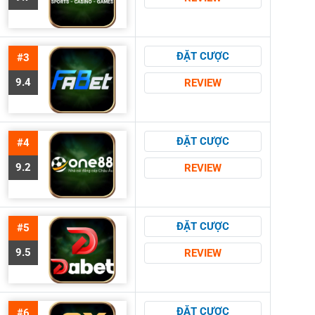
ĐẶT CƯỢC
#3
9.4
REVIEW
ĐẶT CƯỢC
#4
9.2
REVIEW
ĐẶT CƯỢC
#5
9.5
REVIEW
ĐẶT CƯỢC
#6