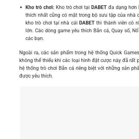
Kho trò chơi:
Kho trò chơi tại
DABET
đa dạng hơn b
thích nhất cũng có mặt trong bộ sưu tập của nhà c
kho trò chơi tại nhà cái
DABET
thì thành viên có 
lớn. Các dòng game yêu thích Bắn cá, Quay số, Nổ 
các bạn.
Ngoài ra, các sản phẩm trong hệ thống Quick Gam
không thể thiếu khi các loại hình đặt cược này đã rất
hệ thống trò chơi Bắn cá riêng biệt với những sản
được yêu thích.