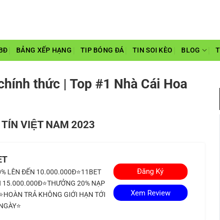
BĐ
BẢNG XẾP HẠNG
TIP BÓNG ĐÁ
TIN SOI KÈO
BLOG
T
chính thức | Top #1 Nhà Cái Hoa
 TÍN VIỆT NAM 2023
ET
Đăng Ký
% LÊN ĐẾN 10.000.000Đ⭐11BET
N 15.000.000Đ⭐THƯỞNG 20% NẠP
Xem Review
0Đ⭐HOÀN TRẢ KHÔNG GIỚI HẠN TỚI
 NGÀY⭐