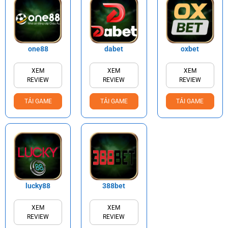
one88
dabet
oxbet
XEM
XEM
XEM
REVIEW
REVIEW
REVIEW
TẢI GAME
TẢI GAME
TẢI GAME
lucky88
388bet
XEM
XEM
REVIEW
REVIEW