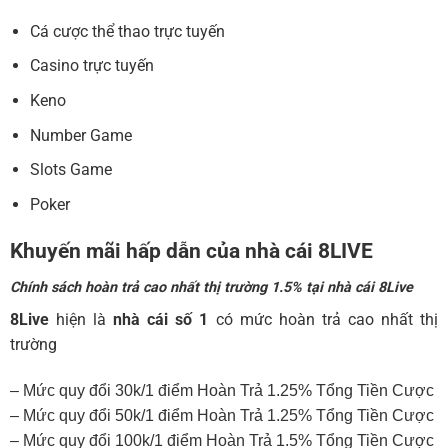
Cá cược thể thao trực tuyến
Casino trực tuyến
Keno
Number Game
Slots Game
Poker
Khuyến mãi hấp dẫn của nhà cái 8LIVE
Chính sách hoàn trả cao nhất thị trường 1.5% tại nhà cái 8Live
8Live
hiện là
nhà cái số 1
có mức hoàn trả cao nhất thị
trường
– Mức quy đổi 30k/1 điểm Hoàn Trả 1.25% Tổng Tiền Cược
– Mức quy đổi 50k/1 điểm Hoàn Trả 1.25% Tổng Tiền Cược
– Mức quy đổi 100k/1 điểm Hoàn Trả 1.5% Tổng Tiền Cược