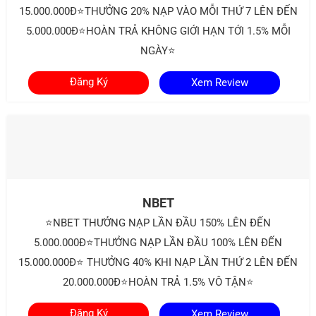
15.000.000Đ⭐THƯỞNG 20% NẠP VÀO MỖI THỨ 7 LÊN ĐẾN
5.000.000Đ⭐HOÀN TRẢ KHÔNG GIỚI HẠN TỚI 1.5% MỖI
NGÀY⭐
Đăng Ký
Xem Review
NBET
⭐NBET THƯỞNG NẠP LẦN ĐẦU 150% LÊN ĐẾN
5.000.000Đ⭐THƯỞNG NẠP LẦN ĐẦU 100% LÊN ĐẾN
15.000.000Đ⭐ THƯỞNG 40% KHI NẠP LẦN THỨ 2 LÊN ĐẾN
20.000.000Đ⭐HOÀN TRẢ 1.5% VÔ TẬN⭐
Đăng Ký
Xem Review