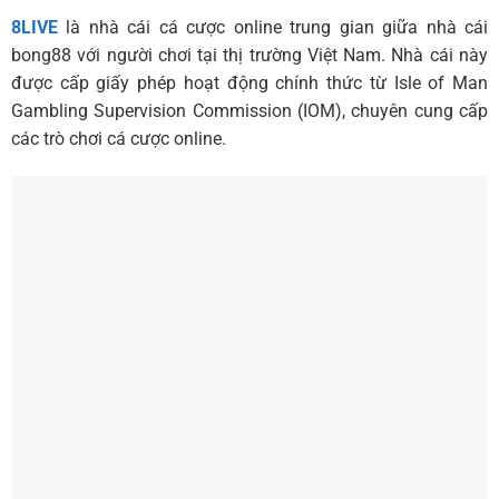
8LIVE
là nhà cái cá cược online trung gian giữa nhà cái
bong88 với người chơi tại thị trường Việt Nam. Nhà cái này
được cấp giấy phép hoạt động chính thức từ Isle of Man
Gambling Supervision Commission (IOM), chuyên cung cấp
các trò chơi cá cược online.