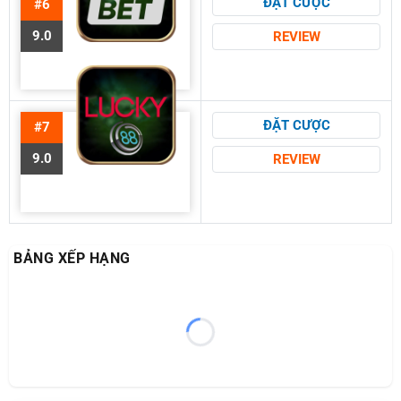
ĐẶT CƯỢC
#6
9.0
REVIEW
ĐẶT CƯỢC
#7
9.0
REVIEW
BẢNG XẾP HẠNG