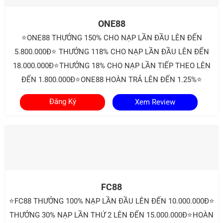
ONE88
⭐ONE88 THƯỞNG 150% CHO NẠP LẦN ĐẦU LÊN ĐẾN
5.800.000Đ⭐ THƯỞNG 118% CHO NẠP LẦN ĐẦU LÊN ĐẾN
18.000.000Đ⭐THƯỞNG 18% CHO NẠP LẦN TIẾP THEO LÊN
ĐẾN 1.800.000Đ⭐ONE88 HOÀN TRẢ LÊN ĐẾN 1.25%⭐
Đăng Ký
Xem Review
FC88
⭐FC88 THƯỞNG 100% NẠP LẦN ĐẦU LÊN ĐẾN 10.000.000Đ⭐
THƯỞNG 30% NẠP LẦN THỨ 2 LÊN ĐẾN 15.000.000Đ⭐HOÀN