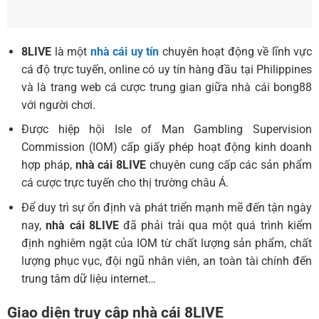
8LIVE
là một
nhà cái uy tín
chuyên hoạt động về lĩnh vực
cá độ trực tuyến, online có uy tín hàng đầu tại Philippines
và là trang web cá cược trung gian giữa nhà cái bong88
với người chơi.
Được hiệp hội Isle of Man Gambling Supervision
Commission (IOM) cấp giấy phép hoạt động kinh doanh
hợp pháp,
nhà cái 8LIVE
chuyên cung cấp các sản phẩm
cá cược trực tuyến cho thị trường châu Á.
Để duy trì sự ổn định và phát triển mạnh mẽ đến tận ngày
nay,
nhà cái 8LIVE
đã phải trải qua một quá trình kiểm
định nghiêm ngặt của IOM từ chất lượng sản phẩm, chất
lượng phục vục, đội ngũ nhân viên, an toàn tài chính đến
trung tâm dữ liệu internet…
Giao diện truy cập nhà cái 8LIVE