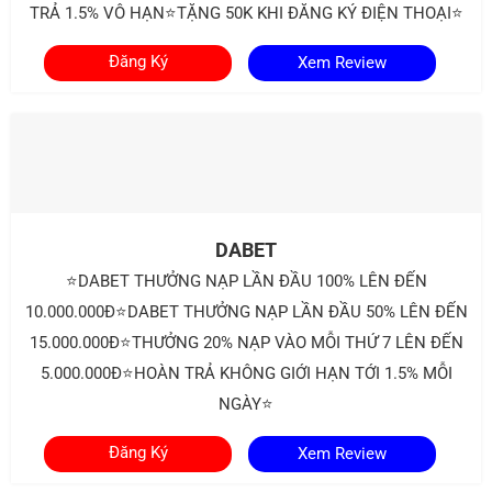
TRẢ 1.5% VÔ HẠN⭐TẶNG 50K KHI ĐĂNG KÝ ĐIỆN THOẠI⭐
Đăng Ký
Xem Review
DABET
⭐DABET THƯỞNG NẠP LẦN ĐẦU 100% LÊN ĐẾN
10.000.000Đ⭐DABET THƯỞNG NẠP LẦN ĐẦU 50% LÊN ĐẾN
15.000.000Đ⭐THƯỞNG 20% NẠP VÀO MỖI THỨ 7 LÊN ĐẾN
5.000.000Đ⭐HOÀN TRẢ KHÔNG GIỚI HẠN TỚI 1.5% MỖI
NGÀY⭐
Đăng Ký
Xem Review