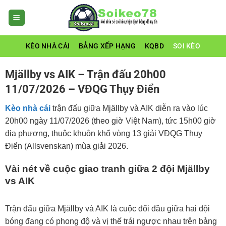
Bỏ
qua
nội
dung
KÈO NHÀ CÁI
BẢNG XẾP HẠNG
KQBD
SOI KÈO
Mjällby vs AIK – Trận đấu 20h00
11/07/2026 – VĐQG Thụy Điển
Kèo nhà cái
trận đấu giữa Mjällby và AIK diễn ra vào lúc
20h00 ngày 11/07/2026 (theo giờ Việt Nam), tức 15h00 giờ
địa phương, thuộc khuôn khổ vòng 13 giải VĐQG Thụy
Điển (Allsvenskan) mùa giải 2026.
Vài nét về cuộc giao tranh giữa 2 đội Mjällby
vs AIK
Trận đấu giữa Mjällby và AIK là cuộc đối đầu giữa hai đội
bóng đang có phong độ và vị thế trái ngược nhau trên bảng