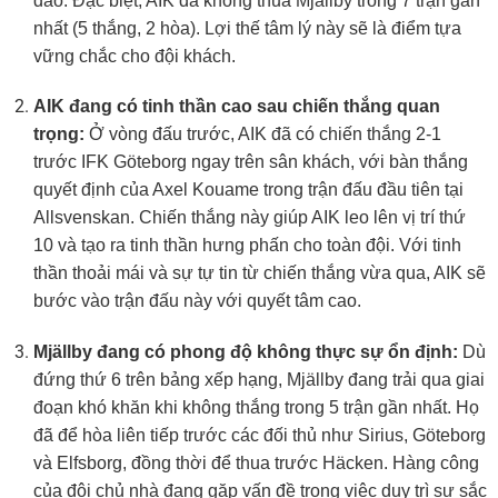
đảo.
Đặc biệt, AIK đã không thua Mjällby trong 7 trận gần
nhất (5 thắng, 2 hòa).
Lợi thế tâm lý này sẽ là điểm tựa
vững chắc cho đội khách.
AIK đang có tinh thần cao sau chiến thắng quan
trọng:
Ở vòng đấu trước, AIK đã có chiến thắng 2-1
trước IFK Göteborg ngay trên sân khách, với bàn thắng
quyết định của Axel Kouame trong trận đấu đầu tiên tại
Allsvenskan.
Chiến thắng này giúp AIK leo lên vị trí thứ
10 và tạo ra tinh thần hưng phấn cho toàn đội.
Với tinh
thần thoải mái và sự tự tin từ chiến thắng vừa qua, AIK sẽ
bước vào trận đấu này với quyết tâm cao.
Mjällby đang có phong độ không thực sự ổn định:
Dù
đứng thứ 6 trên bảng xếp hạng, Mjällby đang trải qua giai
đoạn khó khăn khi không thắng trong 5 trận gần nhất.
Họ
đã để hòa liên tiếp trước các đối thủ như Sirius, Göteborg
và Elfsborg, đồng thời để thua trước Häcken.
Hàng công
của đội chủ nhà đang gặp vấn đề trong việc duy trì sự sắc