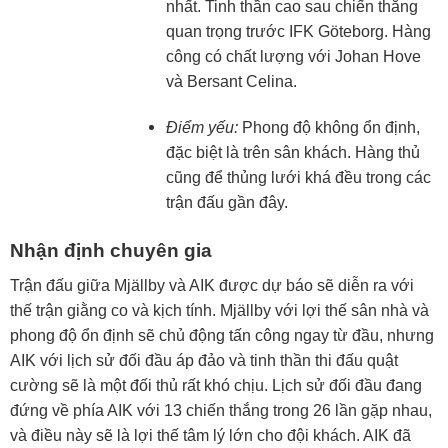
nhất. Tinh thần cao sau chiến thắng
quan trọng trước IFK Göteborg. Hàng
công có chất lượng với Johan Hove
và Bersant Celina.
Điểm yếu:
Phong độ không ổn định,
đặc biệt là trên sân khách. Hàng thủ
cũng để thủng lưới khá đều trong các
trận đấu gần đây.
Nhận định chuyên gia
Trận đấu giữa Mjällby và AIK được dự báo sẽ diễn ra với
thế trận giằng co và kịch tính. Mjällby với lợi thế sân nhà và
phong độ ổn định sẽ chủ động tấn công ngay từ đầu, nhưng
AIK với lịch sử đối đầu áp đảo và tinh thần thi đấu quật
cường sẽ là một đối thủ rất khó chịu. Lịch sử đối đầu đang
đứng về phía AIK với 13 chiến thắng trong 26 lần gặp nhau,
và điều này sẽ là lợi thế tâm lý lớn cho đội khách. AIK đã