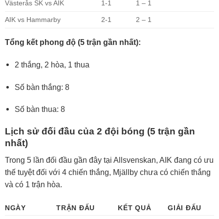
Västerås SK vs AIK
1-1
1 – 1
AIK vs Hammarby
2-1
2 – 1
Tổng kết phong độ (5 trận gần nhất):
2 thắng, 2 hòa, 1 thua
Số bàn thắng: 8
Số bàn thua: 8
Lịch sử đối đầu của 2 đội bóng (5 trận gần
nhất)
Trong 5 lần đối đầu gần đây tại Allsvenskan, AIK đang có ưu
thế tuyệt đối với 4 chiến thắng, Mjällby chưa có chiến thắng
và có 1 trận hòa.
NGÀY
TRẬN ĐẤU
KẾT QUẢ
GIẢI ĐẤU