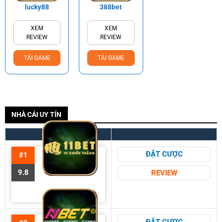
lucky88
388bet
XEM
XEM
REVIEW
REVIEW
TẢI GAME
TẢI GAME
NHÀ CÁI UY TÍN
ĐẶT CƯỢC
#1
9.8
REVIEW