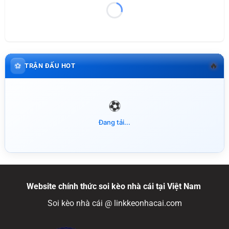
🔥
⚽
TRẬN ĐẤU HOT
Đang tải...
Website chính thức soi kèo nhà cái tại Việt Nam
Soi kèo nhà cái @ linkkeonhacai.com