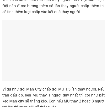
Đội nào được hưởng thêm số lần thay người chấp thêm thì
sẽ tính thêm lượt chấp vào kết quả thay người.
Ví dụ như đội Man City chấp đội MU 1.5 lần thay người. Nếu
trận đấu đó, bên MU thay 1 người duy nhất thì coi như bắt
kèo Man city sẽ thắng kèo. Còn nếu MU thay 2 hoặc 3 người