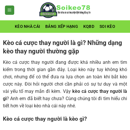
Bỏ
qua
nội
dung
KÈO NHÀ CÁI
BẢNG XẾP HẠNG
KQBD
SOI KÈO
Kèo cá cược thay người là gì? Những dạng
kèo thay người thường gặp
Kèo cá cược thay người đang được khá nhiều anh em tìm
kiếm trong thời gian gần đây. Loại kèo này tuy không khó
chơi, nhưng để có thể đưa ra lựa chọn an toàn khi bắt kèo
cược này. Đòi hỏi người chơi cần phải có sự tư duy và một
vài yếu tố may mắn đi kèm. Vậy
kèo cá cược thay người là
gì
? Anh em đã biết hay chưa? Cùng chúng tôi đi tìm hiểu chi
tiết hơn về loại kèo nhà cái này nhé.
Kèo cá cược thay người là kèo gì?