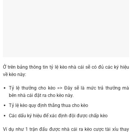
Ở trên bảng thông tin tỷ lệ kèo nhà cái sẽ có đủ các ký hiệu
về kèo này:
Tỷ lệ thưởng cho kèo => Đây sẽ là mức trả thưởng mà
bên nhà cái đặt ra cho kèo này.
Tỷ lệ kèo quy định thắng thua cho kèo
Các dấu ký hiệu để xác định đội được chấp kèo
Ví dụ như 1 trận đấu được nhà cái ra kèo cược tài xỉu thay