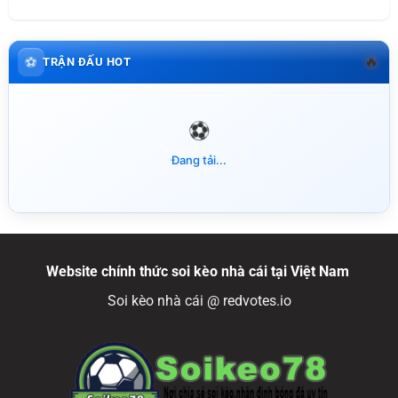
🔥
⚽
TRẬN ĐẤU HOT
Đang tải...
Website chính thức soi kèo nhà cái tại Việt Nam
Soi kèo nhà cái @ redvotes.io