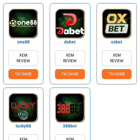
one88
dabet
oxbet
XEM
XEM
XEM
REVIEW
REVIEW
REVIEW
TẢI GAME
TẢI GAME
TẢI GAME
lucky88
388bet
XEM
XEM