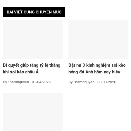
BÀI VIẾT CÙNG CHUYÊN MỤC
Bí quyết giúp tăng tỷ lệ thắng
Bật mí 3 kinh nghiệm soi kèo
khi soi kèo châu Á
bóng đá Anh hôm nay hiệu
quả
By : namnguyen
01-04-2026
By : namnguyen
30-03-2026