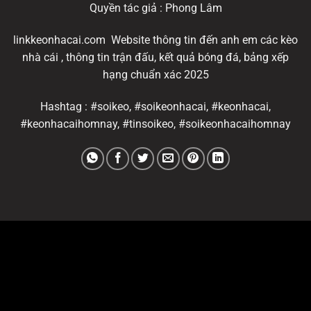
Quyền tác giả : Phong Lâm
linkkeonhacai.com Website thông tin đến anh em các kèo
nhà cái , thông tin trận đấu, kết quả bóng đá, bảng xếp
hạng chuẩn xác 2025
Hashtag : #soikeo, #soikeonhacai, #keonhacai,
#keonhacaihomnay, #tinsoikeo, #soikeonhacaihomnay