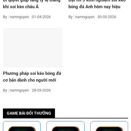
Bí quyết giúp tăng tỷ lệ thắng
Bật mí 3 kinh nghiệm soi kèo
khi soi kèo châu Á
bóng đá Anh hôm nay hiệu
quả
By : namnguyen
01-04-2026
By : namnguyen
30-03-2026
Phương pháp soi kèo bóng đá
cơ bản dành cho người mới
By : namnguyen
28-03-2026
GAME BÀI ĐỔI THƯỞNG