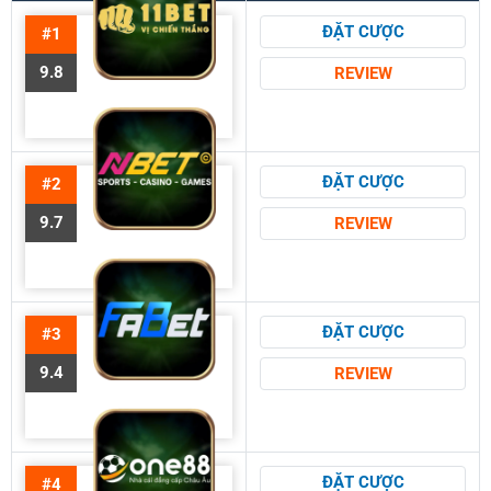
ĐẶT CƯỢC
#1
9.8
REVIEW
ĐẶT CƯỢC
#2
9.7
REVIEW
ĐẶT CƯỢC
#3
9.4
REVIEW
ĐẶT CƯỢC
#4