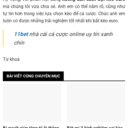
mà chúng tôi vừa chia sẻ. Anh em có thể nắm rõ, cũng như
tự tin hơn trong việc lựa chọn kèo để cá cược. Chúc anh em
luôn có được những trải nghiệm tốt nhất khi bắt kèo euro.
11bet
nhà cái cá cược online uy tín xanh
chín
Từ khoá
BÀI VIẾT CÙNG CHUYÊN MỤC