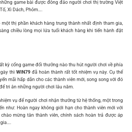
 những game bài được đông đảo người chơi thị trường Việt
Tố, Xì Dách, Phỏm….
 một thị phần khách hàng trung thành nhất định tham gia,
àng chiều lòng mọi lứa tuổi khách hàng khi tiến hành đặt
ất kỳ cổng game đổi thưởng nào thu hút người chơi về phía
ngày thì
WIN79
đã hoàn thành rất tốt nhiệm vụ này. Cụ thể
uyến mãi hấp dẫn cho các thành viên mới, song song với đó
để tri ân những người chơi lâu năm.
hiệm vụ để người chơi nhận thưởng từ hệ thống, một trong
ến như: Hoàn ngay không giới hạn cho thành viên mới với
 chào mừng tân thành viên, chính sách hoàn trả được áp
 gia….