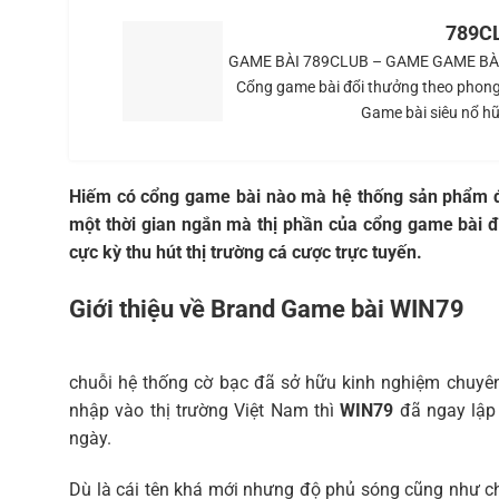
789C
GAME BÀI 789CLUB – GAME GAME BÀ
Cổng game bài đổi thưởng theo phon
Game bài siêu nổ hũ,
Hiếm có cổng game bài nào mà hệ thống sản phẩm đ
một thời gian ngắn mà thị phần của cổng game bài 
cực kỳ thu hút thị trường cá cược trực tuyến.
Giới thiệu về Brand Game bài WIN79
chuỗi hệ thống cờ bạc đã sở hữu kinh nghiệm chuyên
nhập vào thị trường Việt Nam thì
WIN79
đã ngay lập 
ngày.
Dù là cái tên khá mới nhưng độ phủ sóng cũng như 