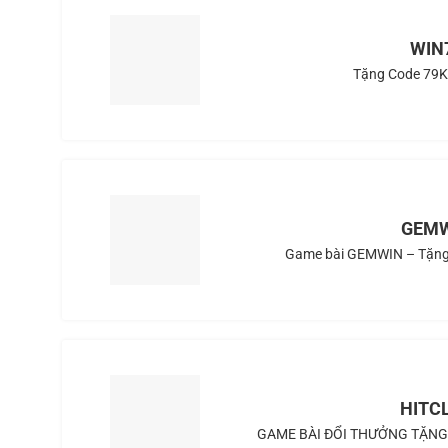
WIN
Tặng Code 79K 
GEM
Game bài GEMWIN – Tặng 
HITC
GAME BÀI ĐỔI THƯỞNG TẶNG