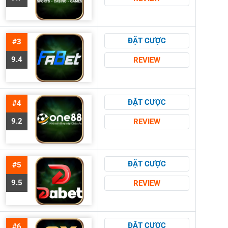
ĐẶT CƯỢC
#3
9.4
REVIEW
ĐẶT CƯỢC
#4
9.2
REVIEW
ĐẶT CƯỢC
#5
9.5
REVIEW
ĐẶT CƯỢC
#6