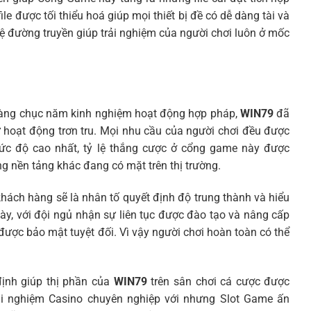
le được tối thiểu hoá giúp mọi thiết bị đề có dễ dàng tài và
hệ đường truyền giúp trải nghiệm của người chơi luôn ở mốc
hàng chục năm kinh nghiệm hoạt động hợp pháp,
WIN79
đã
hoạt động trơn tru. Mọi nhu cầu của người chơi đều được
 độ cao nhất, tỷ lệ thắng cược ở cổng game này được
g nền tảng khác đang có mặt trên thị trường.
 khách hàng sẽ là nhân tố quyết định độ trung thành và hiểu
này, với đội ngủ nhận sự liên tục được đào tạo và nâng cấp
được bảo mật tuyệt đối. Vì vậy người chơi hoàn toàn có thể
định giúp thị phần của
WIN79
trên sân chơi cá cược được
i nghiệm Casino chuyên nghiệp với nhưng Slot Game ấn