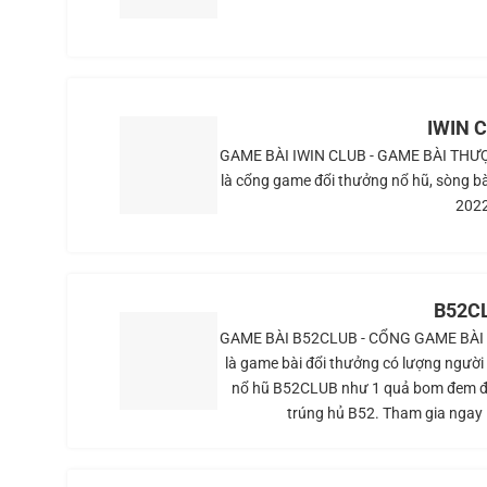
IWIN 
GAME BÀI IWIN CLUB - GAME BÀI THƯƠ
là cổng game đổi thưởng nổ hũ, sòng b
2022
B52C
GAME BÀI B52CLUB - CỔNG GAME BÀI
là game bài đổi thưởng có lượng người
nổ hũ B52CLUB như 1 quả bom đem đế
trúng hủ B52. Tham gia ngay 