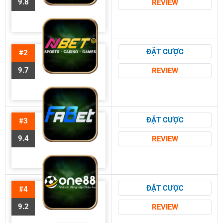
9.8
REVIEW
ĐẶT CƯỢC
#2
9.7
REVIEW
ĐẶT CƯỢC
#3
9.4
REVIEW
ĐẶT CƯỢC
#4
9.2
REVIEW