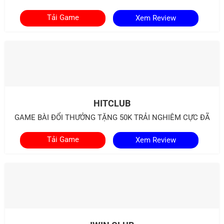
Tải Game
Xem Review
HITCLUB
GAME BÀI ĐỔI THƯỞNG TẶNG 50K TRẢI NGHIÊM CỰC ĐÃ
Tải Game
Xem Review