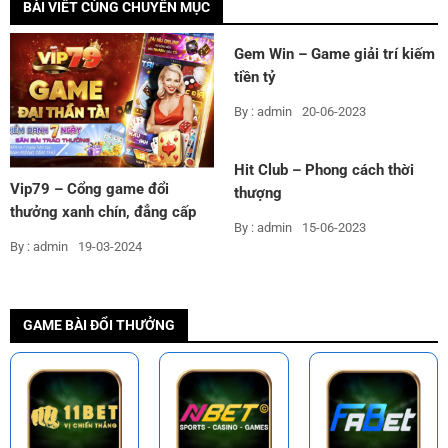
BÀI VIẾT CÙNG CHUYÊN MỤC
Gem Win – Game giải trí kiếm
tiền tỷ
By : admin
20-06-2023
Hit Club – Phong cách thời
Vip79 – Cổng game đổi
thượng
thưởng xanh chín, đẳng cấp
By : admin
15-06-2023
By : admin
19-03-2024
GAME BÀI ĐỔI THƯỞNG