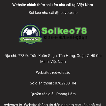
Website chính thức soi kèo nhà cái tại Việt Nam
Soi kèo nhà cái @ redvotes.io
Địa chỉ: 778 Đ. Trần Xuân Soạn, Tân Hưng, Quận 7, Hồ Chí
Minh, Việt Nam
Website : redvotes.io
Số điện thoại : 0762983104
Quyền tác giả : Phong Lâm
redvotes.io Website thông tin đến anh em các kèo nhà cái ,