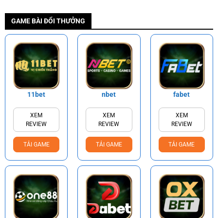
GAME BÀI ĐỔI THƯỞNG
11bet
nbet
fabet
XEM
XEM
XEM
REVIEW
REVIEW
REVIEW
TẢI GAME
TẢI GAME
TẢI GAME