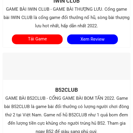
IWIN CLUB
GAME BÀI IWIN CLUB - GAME BÀI THƯỢNG LƯU. Cổng game
bài IWIN CLUB là cổng game đổi thưởng nổ hũ, sòng bài thượng
lưu hot nhất, hấp dẫn nhất 2022.
Tải Game
Xem Review
B52CLUB
GAME BÀI B52CLUB - CỔNG GAME BÀI BOM TẤN 2022. Game
bài B52CLUB là game bài đổi thưởng có lượng người chơi đông
thứ 2 tại Việt Nam. Game nổ hũ B52CLUB như 1 quả bom đem
đến lượng tiền cực khủng cho người trúng hủ B52. Tham gia
ngay B52 để giàu sang phú quý.