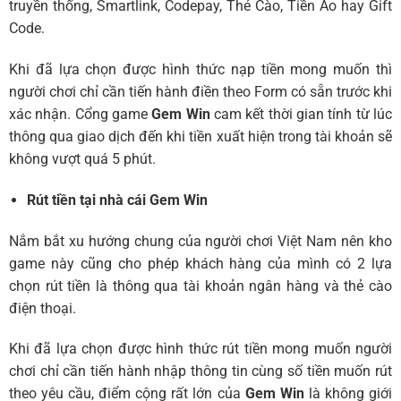
truyền thống, Smartlink, Codepay, Thẻ Cào, Tiền Ảo hay Gift
Code.
Khi đã lựa chọn được hình thức nạp tiền mong muốn thì
người chơi chỉ cần tiến hành điền theo Form có sẵn trước khi
xác nhận. Cổng game
Gem Win
cam kết thời gian tính từ lúc
thông qua giao dịch đến khi tiền xuất hiện trong tài khoản sẽ
không vượt quá 5 phút.
Rút tiền tại nhà cái Gem Win
Nắm bắt xu hướng chung của người chơi Việt Nam nên kho
game này cũng cho phép khách hàng của mình có 2 lựa
chọn rút tiền là thông qua tài khoản ngân hàng và thẻ cào
điện thoại.
Khi đã lựa chọn được hình thức rút tiền mong muốn người
chơi chỉ cần tiến hành nhập thông tin cùng số tiền muốn rút
theo yêu cầu, điểm cộng rất lớn của
Gem Win
là không giới