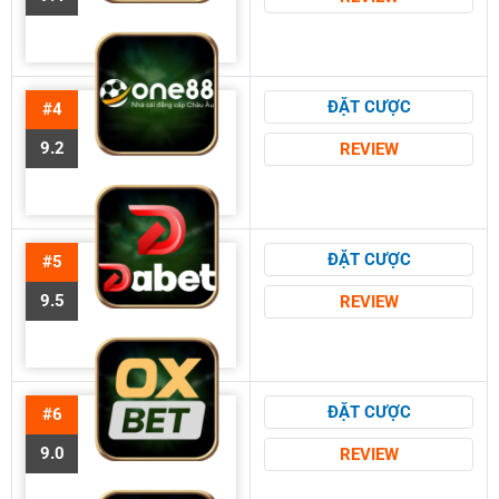
ĐẶT CƯỢC
#4
9.2
REVIEW
ĐẶT CƯỢC
#5
9.5
REVIEW
ĐẶT CƯỢC
#6
9.0
REVIEW