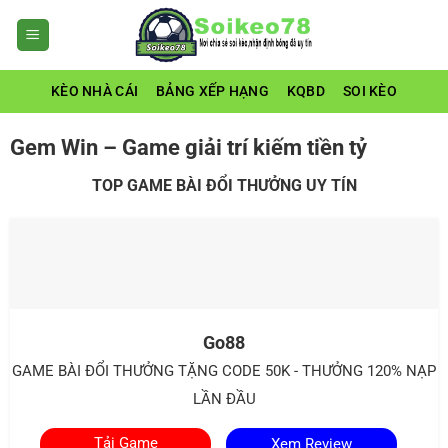
Bỏ
qua
nội
dung
KÈO NHÀ CÁI
BẢNG XẾP HẠNG
KQBD
SOI KÈO
Gem Win – Game giải trí kiếm tiền tỷ
TOP GAME BÀI ĐỔI THƯỞNG UY TÍN
Go88
GAME BÀI ĐỔI THƯỞNG TẶNG CODE 50K - THƯỞNG 120% NẠP
LẦN ĐẦU
Tải Game
Xem Review