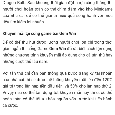
Dragon Ball.. Sau khoảng thời gian đặt cược căng thẳng thì
người chơi hoàn toàn có thể chìm đắm vào kho Minigame
của nhà cái để có thể giải trí hiệu quả song hành với mục
tiêu tìm kiếm lợi nhuận.
Khuyến mãi tại cổng game bài Gem Win
Để có thể thu hút được lượng người chơi lớn chỉ trong thời
gian ngắn thì cổng Game
Gem Win
đã rất biết cách tận dụng
những chương trình khuyến mãi áp dụng cho cả tân thủ hay
những cược thủ lâu năm.
Với tân thủ chỉ cần bạn thông qua bước đăng ký tài khoản
của nhà cái thì sẽ được hệ thống khuyến mãi lên đến 120%
giá trị trong lần nạp tiền đầu tiên, và 50% cho lần nạp thứ 2.
Vì vậy nếu có thể tận dụng tốt khuyến mãi này thì cược thủ
hoàn toàn có thể tối ưu hóa nguồn vốn trước khi tiến hành
cá cược.