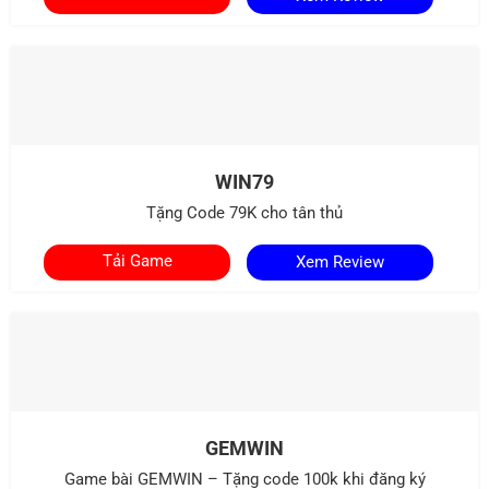
WIN79
Tặng Code 79K cho tân thủ
Tải Game
Xem Review
GEMWIN
Game bài GEMWIN – Tặng code 100k khi đăng ký