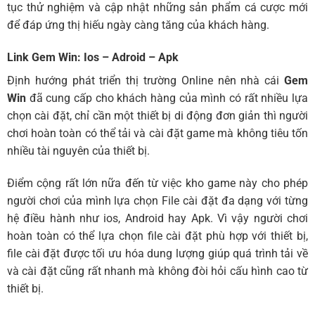
tục thử nghiệm và cập nhật những sản phẩm cá cược mới
để đáp ứng thị hiếu ngày càng tăng của khách hàng.
Link Gem Win: Ios – Adroid – Apk
Định hướng phát triển thị trường Online nên nhà cái
Gem
Win
đã cung cấp cho khách hàng của mình có rất nhiều lựa
chọn cài đặt, chỉ cần một thiết bị di động đơn giản thì người
chơi hoàn toàn có thể tải và cài đặt game mà không tiêu tốn
nhiều tài nguyên của thiết bị.
Điểm cộng rất lớn nữa đến từ việc kho game này cho phép
người chơi của mình lựa chọn File cài đặt đa dạng với từng
hệ điều hành như ios, Android hay Apk. Vì vậy người chơi
hoàn toàn có thể lựa chọn file cài đặt phù hợp với thiết bị,
file cài đặt được tối ưu hóa dung lượng giúp quá trình tải về
và cài đặt cũng rất nhanh mà không đòi hỏi cấu hình cao từ
thiết bị.