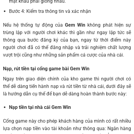
mật khẩu phải giống nhau.
Bước 4: Kiểm tra thông tin và xác nhận
Nếu hệ thống tự động của
Gem Win
không phát hiện sự
trùng lập với người chơi khác thì gần như ngay lập tức sẽ
thông qua bước đăng ký của bạn, ngay từ thời điểm này
người chơi đã có thể đăng nhập và trải nghiệm chất lượng
vượt trội cũng như những sản phẩm cá cược của nhà cái.
Nạp, rút tiền tại cổng game bài Gem Win
Ngay trên giao diện chính của kho game thì người chơi có
thể dễ dàng tiến hành nạp và rút tiền từ nhà cái, dưới đây sẽ
là hướng dẫn cụ thể để bạn dễ dàng hoàn thành bước này:
Nạp tiền tại nhà cái Gem Win
Cổng game này cho phép khách hàng của mình có rất nhiều
lựa chọn nạp tiền vào tài khoản như thông qua: Ngân hàng