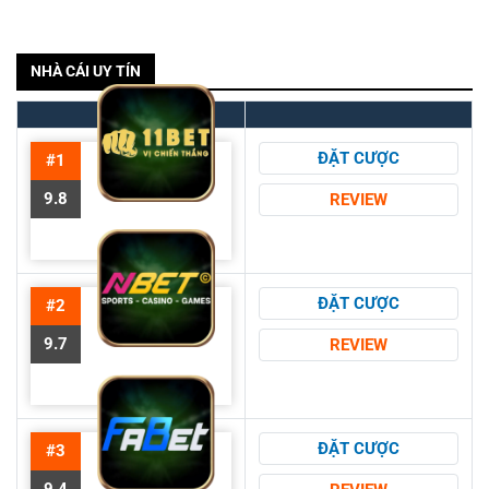
NHÀ CÁI UY TÍN
ĐẶT CƯỢC
#1
9.8
REVIEW
ĐẶT CƯỢC
#2
9.7
REVIEW
ĐẶT CƯỢC
#3
9.4