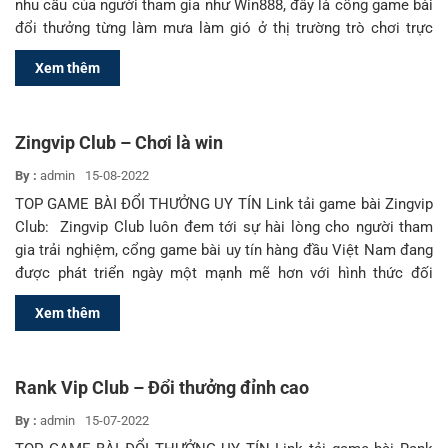
nhu cầu của người tham gia như Win888, đây là cổng game bài
đổi thưởng từng làm mưa làm gió ở thị trường trò chơi trực
tuyến. Giới thiệu Brand Game […]
Xem thêm
Zingvip Club – Chơi là win
By :
admin
15-08-2022
TOP GAME BÀI ĐỔI THƯỞNG UY TÍN Link tải game bài Zingvip
Club: Zingvip Club luôn đem tới sự hài lòng cho người tham
gia trải nghiệm, cổng game bài uy tín hàng đầu Việt Nam đang
được phát triển ngày một mạnh mẽ hơn với hình thức đối
thưởng rất uy tín. Giới thiệu […]
Xem thêm
Rank Vip Club – Đổi thưởng đỉnh cao
By :
admin
15-07-2022