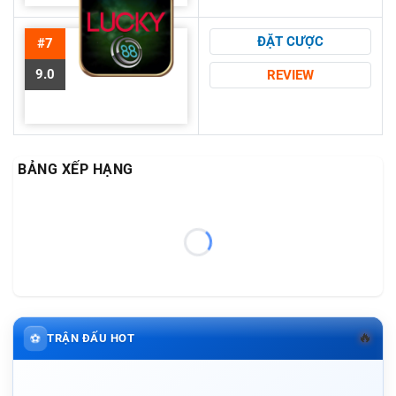
ĐẶT CƯỢC
#7
9.0
REVIEW
BẢNG XẾP HẠNG
🔥
⚽
TRẬN ĐẤU HOT