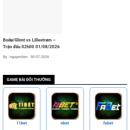
Bodø/Glimt vs Lillestrøm –
Trận đấu 02h00 01/08/2026
– VĐQG Na Uy
By : nguyentien
30-07-2026
GAME BÀI ĐỔI THƯỞNG
11bet
nbet
fabet