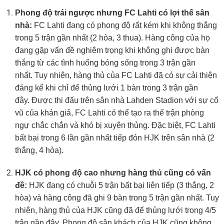
Phong độ trái ngược nhưng FC Lahti có lợi thế sân
nhà:
FC Lahti đang có phong độ rất kém khi không thắng
trong 5 trận gần nhất (2 hòa, 3 thua).
Hàng công của họ
đang gặp vấn đề nghiêm trọng khi không ghi được bàn
thắng từ các tình huống bóng sống trong 3 trận gần
nhất.
Tuy nhiên, hàng thủ của FC Lahti đã có sự cải thiện
đáng kể khi chỉ để thủng lưới 1 bàn trong 3 trận gần
đây.
Được thi đấu trên sân nhà Lahden Stadion với sự cổ
vũ của khán giả, FC Lahti có thể tạo ra thế trận phòng
ngự chắc chắn và khó bị xuyên thủng. Đặc biệt, FC Lahti
bất bại trong 6 lần gần nhất tiếp đón HJK trên sân nhà (2
thắng, 4 hòa).
HJK có phong độ cao nhưng hàng thủ cũng có vấn
đề:
HJK đang có chuỗi 5 trận bất bại liên tiếp (3 thắng, 2
hòa)
và hàng công đã ghi 9 bàn trong 5 trận gần nhất.
Tuy
nhiên, hàng thủ của HJK cũng đã để thủng lưới trong 4/5
trận gần đây.
Phong độ sân khách của HJK cũng không