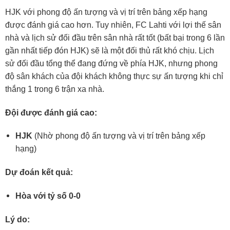
HJK với phong độ ấn tượng và vị trí trên bảng xếp hạng
được đánh giá cao hơn. Tuy nhiên, FC Lahti với lợi thế sân
nhà và lịch sử đối đầu trên sân nhà rất tốt (bất bại trong 6 lần
gần nhất tiếp đón HJK)
sẽ là một đối thủ rất khó chịu. Lịch
sử đối đầu tổng thể đang đứng về phía HJK, nhưng phong
độ sân khách của đội khách không thực sự ấn tượng khi chỉ
thắng 1 trong 6 trận xa nhà.
Đội được đánh giá cao:
HJK
(Nhờ phong độ ấn tượng và vị trí trên bảng xếp
hạng)
Dự đoán kết quả:
Hòa với tỷ số 0-0
Lý do: