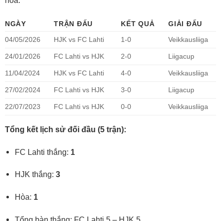
hòa.
NGÀY
TRẬN ĐẤU
KẾT QUẢ
GIẢI ĐẤU
04/05/2026
HJK vs FC Lahti
1-0
Veikkausliiga
24/01/2026
FC Lahti vs HJK
2-0
Liigacup
11/04/2024
HJK vs FC Lahti
4-0
Veikkausliiga
27/02/2024
FC Lahti vs HJK
3-0
Liigacup
22/07/2023
FC Lahti vs HJK
0-0
Veikkausliiga
Tổng kết lịch sử đối đầu (5 trận):
FC Lahti thắng:
1
HJK thắng:
3
Hòa:
1
Tổng bàn thắng: FC Lahti 5 – HJK 5