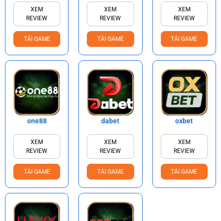
XEM
XEM
XEM
REVIEW
REVIEW
REVIEW
TẢI GAME
TẢI GAME
TẢI GAME
one88
dabet
oxbet
XEM
XEM
XEM
REVIEW
REVIEW
REVIEW
TẢI GAME
TẢI GAME
TẢI GAME