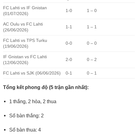
FC Lahti vs IF Gnistan
1-0
1 – 0
(01/07/2026)
AC Oulu vs FC Lahti
1-1
1 – 1
(26/06/2026)
FC Lahti vs TPS Turku
0-0
0 – 0
(19/06/2026)
IF Gnistan vs FC Lahti
2-0
0 – 2
(12/06/2026)
FC Lahti vs SJK (06/06/2026)
0-1
0 – 1
Tổng kết phong độ (5 trận gần nhất):
1 thắng, 2 hòa, 2 thua
Số bàn thắng: 2
Số bàn thua: 4