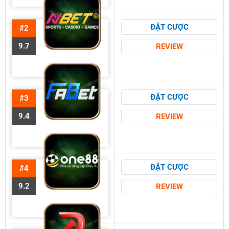
ĐẶT CƯỢC
#2
9.7
REVIEW
ĐẶT CƯỢC
#3
9.4
REVIEW
ĐẶT CƯỢC
#4
9.2
REVIEW