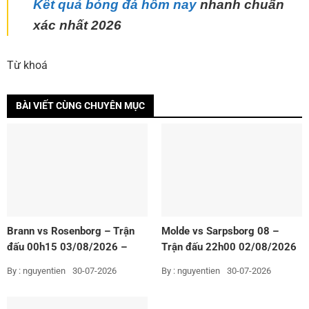
Kết quả bóng đá hôm nay
nhanh chuẩn
xác nhất 2026
Từ khoá
BÀI VIẾT CÙNG CHUYÊN MỤC
Brann vs Rosenborg – Trận
Molde vs Sarpsborg 08 –
đấu 00h15 03/08/2026 –
Trận đấu 22h00 02/08/2026
VĐQG Na Uy
– VĐQG Na Uy
By : nguyentien
30-07-2026
By : nguyentien
30-07-2026