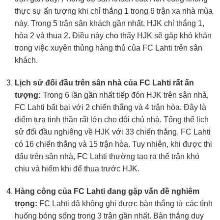
thực sự ấn tượng khi chỉ thắng 1 trong 6 trận xa nhà mùa
này.
Trong 5 trận sân khách gần nhất, HJK chỉ thắng 1,
hòa 2 và thua 2.
Điều này cho thấy HJK sẽ gặp khó khăn
trong việc xuyên thủng hàng thủ của FC Lahti trên sân
khách.
Lịch sử đối đầu trên sân nhà của FC Lahti rất ấn
tượng:
Trong 6 lần gần nhất tiếp đón HJK trên sân nhà,
FC Lahti bất bại với 2 chiến thắng và 4 trận hòa.
Đây là
điểm tựa tinh thần rất lớn cho đội chủ nhà. Tổng thể lịch
sử đối đầu nghiêng về HJK với 33 chiến thắng, FC Lahti
có 16 chiến thắng và 15 trận hòa.
Tuy nhiên, khi được thi
đấu trên sân nhà, FC Lahti thường tạo ra thế trận khó
chịu và hiếm khi để thua trước HJK.
Hàng công của FC Lahti đang gặp vấn đề nghiêm
trọng:
FC Lahti đã không ghi được bàn thắng từ các tình
huống bóng sống trong 3 trận gần nhất.
Bàn thắng duy