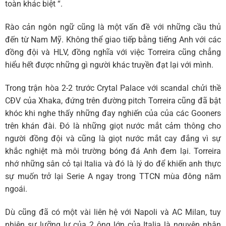
toàn khác biệt “.
Rào cản ngôn ngữ cũng là một vấn đề với những cầu thủ
đến từ Nam Mỹ. Không thể giao tiếp bằng tiếng Anh với các
đồng đội và HLV, đồng nghĩa với việc Torreira cũng chẳng
hiểu hết được những gì người khác truyền đạt lại với mình.
Trong trận hòa 2-2 trước Crytal Palace với scandal chửi thề
CĐV của Xhaka, đứng trên đường pitch Torreira cũng đã bật
khóc khi nghe thấy những đay nghiến của của các Gooners
trên khán đài. Đó là những giọt nước mắt cảm thông cho
người đồng đội và cũng là giọt nước mắt cay đắng vì sự
khắc nghiệt mà môi trường bóng đá Anh đem lại. Torreira
nhớ những sân cỏ tại Italia và đó là lý do để khiến anh thực
sự muốn trở lại Serie A ngay trong TTCN mùa đông năm
ngoái.
Dù cũng đã có một vài liên hệ với Napoli và AC Milan, tuy
nhiên sự lưỡng lự của 2 ông lớn của Italia là nguyên nhân