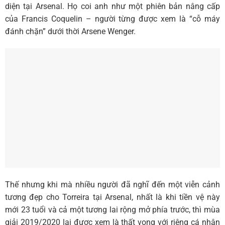
diện tại Arsenal. Họ coi anh như một phiên bản nâng cấp
của Francis Coquelin – người từng được xem là “cỗ máy
đánh chặn” dưới thời Arsene Wenger.
Thế nhưng khi mà nhiều người đã nghĩ đến một viễn cảnh
tương đẹp cho Torreira tại Arsenal, nhất là khi tiền vệ này
mới 23 tuổi và cả một tương lai rộng mở phía trước, thì mùa
giải 2019/2020 lại được xem là thất vọng với riêng cá nhân