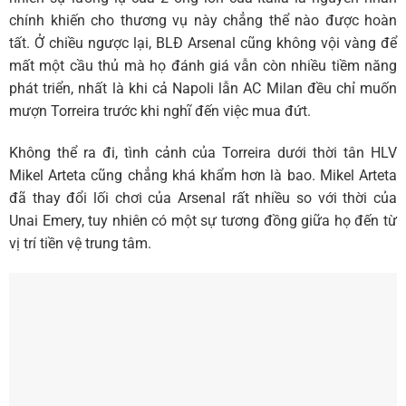
chính khiến cho thương vụ này chẳng thể nào được hoàn
tất. Ở chiều ngược lại, BLĐ Arsenal cũng không vội vàng để
mất một cầu thủ mà họ đánh giá vẫn còn nhiều tiềm năng
phát triển, nhất là khi cả Napoli lẫn AC Milan đều chỉ muốn
mượn Torreira trước khi nghĩ đến việc mua đứt.
Không thể ra đi, tình cảnh của Torreira dưới thời tân HLV
Mikel Arteta cũng chẳng khá khẩm hơn là bao. Mikel Arteta
đã thay đổi lối chơi của Arsenal rất nhiều so với thời của
Unai Emery, tuy nhiên có một sự tương đồng giữa họ đến từ
vị trí tiền vệ trung tâm.