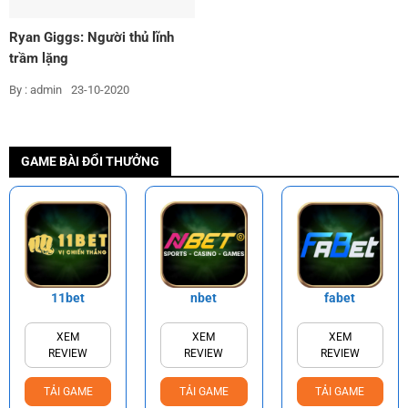
Ryan Giggs: Người thủ lĩnh
trầm lặng
By : admin
23-10-2020
GAME BÀI ĐỔI THƯỞNG
11bet
nbet
fabet
XEM
XEM
XEM
REVIEW
REVIEW
REVIEW
TẢI GAME
TẢI GAME
TẢI GAME