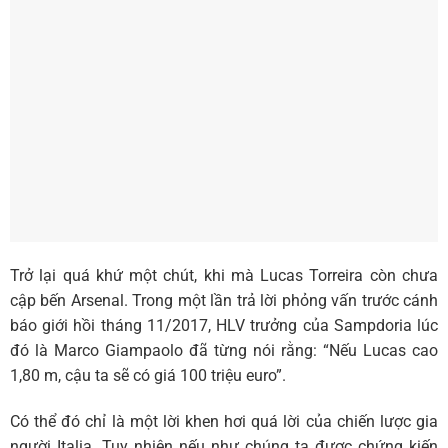
Trở lại quá khứ một chút, khi mà Lucas Torreira còn chưa
cập bến Arsenal. Trong một lần trả lời phỏng vấn trước cánh
báo giới hồi tháng 11/2017, HLV trưởng của Sampdoria lúc
đó là Marco Giampaolo đã từng nói rằng: “Nếu Lucas cao
1,80 m, cậu ta sẽ có giá 100 triệu euro”.
Có thể đó chỉ là một lời khen hơi quá lời của chiến lược gia
người Italia. Tuy nhiên nếu như chúng ta được chứng kiến