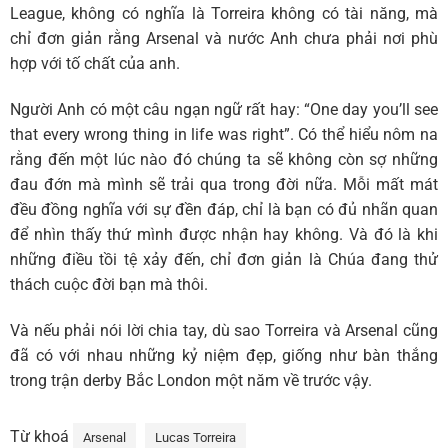
League, không có nghĩa là Torreira không có tài năng, mà
chỉ đơn giản rằng Arsenal và nước Anh chưa phải nơi phù
hợp với tố chất của anh.
Người Anh có một câu ngạn ngữ rất hay: “One day you’ll see
that every wrong thing in life was right”. Có thể hiểu nôm na
rằng đến một lúc nào đó chúng ta sẽ không còn sợ những
đau đớn mà mình sẽ trải qua trong đời nữa. Mỗi mất mát
đều đồng nghĩa với sự đền đáp, chỉ là bạn có đủ nhãn quan
để nhìn thấy thứ mình được nhận hay không. Và đó là khi
những điều tồi tệ xảy đến, chỉ đơn giản là Chúa đang thử
thách cuộc đời bạn mà thôi.
Và nếu phải nói lời chia tay, dù sao Torreira và Arsenal cũng
đã có với nhau những kỷ niệm đẹp, giống như bàn thắng
trong trận derby Bắc London một năm về trước vậy.
Từ khoá
Arsenal
Lucas Torreira