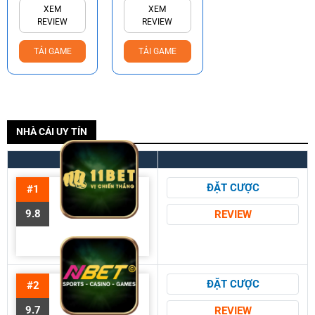
XEM
XEM
REVIEW
REVIEW
TẢI GAME
TẢI GAME
NHÀ CÁI UY TÍN
ĐẶT CƯỢC
#1
9.8
REVIEW
ĐẶT CƯỢC
#2
9.7
REVIEW