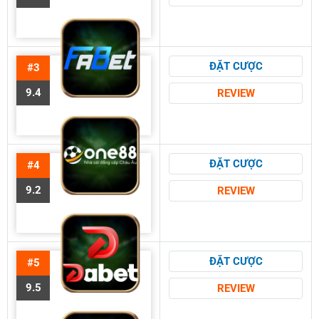
ĐẶT CƯỢC
#3
9.4
REVIEW
ĐẶT CƯỢC
#4
9.2
REVIEW
ĐẶT CƯỢC
#5
9.5
REVIEW