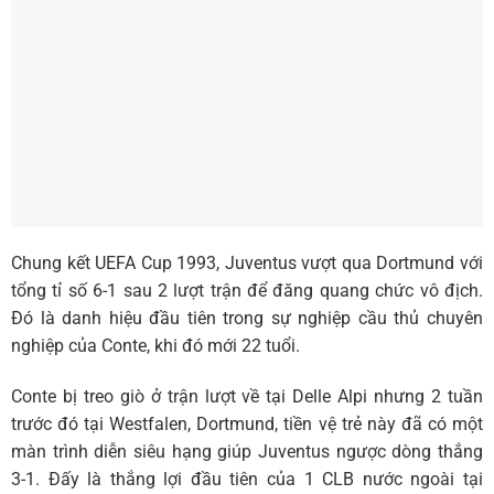
Chung kết UEFA Cup 1993, Juventus vượt qua Dortmund với
tổng tỉ số 6-1 sau 2 lượt trận để đăng quang chức vô địch.
Đó là danh hiệu đầu tiên trong sự nghiệp cầu thủ chuyên
nghiệp của Conte, khi đó mới 22 tuổi.
Conte bị treo giò ở trận lượt về tại Delle Alpi nhưng 2 tuần
trước đó tại Westfalen, Dortmund, tiền vệ trẻ này đã có một
màn trình diễn siêu hạng giúp Juventus ngược dòng thắng
3-1. Đấy là thắng lợi đầu tiên của 1 CLB nước ngoài tại