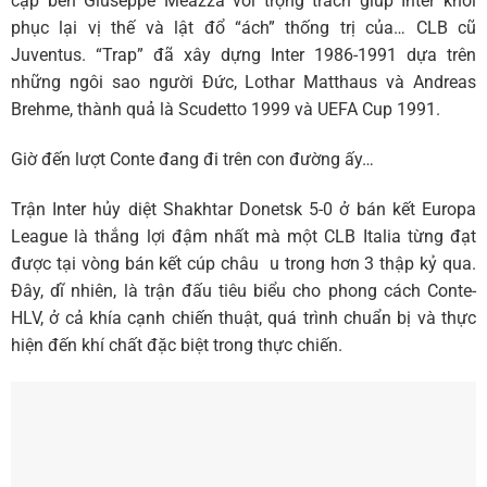
cập bến Giuseppe Meazza với trọng trách giúp Inter khôi
phục lại vị thế và lật đổ “ách” thống trị của… CLB cũ
Juventus. “Trap” đã xây dựng Inter 1986-1991 dựa trên
những ngôi sao người Đức, Lothar Matthaus và Andreas
Brehme, thành quả là Scudetto 1999 và UEFA Cup 1991.
Giờ đến lượt Conte đang đi trên con đường ấy…
Trận Inter hủy diệt Shakhtar Donetsk 5-0 ở bán kết Europa
League là thắng lợi đậm nhất mà một CLB Italia từng đạt
được tại vòng bán kết cúp châu u trong hơn 3 thập kỷ qua.
Đây, dĩ nhiên, là trận đấu tiêu biểu cho phong cách Conte-
HLV, ở cả khía cạnh chiến thuật, quá trình chuẩn bị và thực
hiện đến khí chất đặc biệt trong thực chiến.