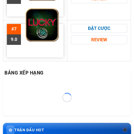
ĐẶT CƯỢC
#7
9.0
REVIEW
BẢNG XẾP HẠNG
🔥
⚽
TRẬN ĐẤU HOT