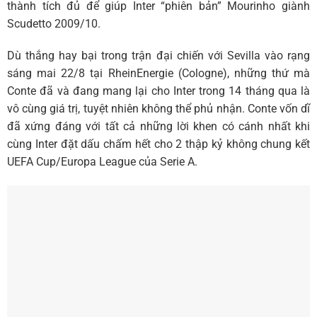
thành tích đủ để giúp Inter “phiên bản” Mourinho giành
Scudetto 2009/10.
Dù thắng hay bại trong trận đại chiến với Sevilla vào rạng
sáng mai 22/8 tại RheinEnergie (Cologne), những thứ mà
Conte đã và đang mang lại cho Inter trong 14 tháng qua là
vô cùng giá trị, tuyệt nhiên không thể phủ nhận. Conte vốn dĩ
đã xứng đáng với tất cả những lời khen có cánh nhất khi
cùng Inter đặt dấu chấm hết cho 2 thập kỷ không chung kết
UEFA Cup/Europa League của Serie A.