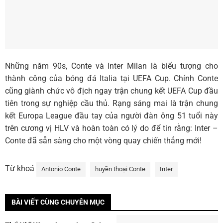
Những năm 90s, Conte và Inter Milan là biểu tượng cho
thành công của bóng đá Italia tại UEFA Cup. Chính Conte
cũng giành chức vô địch ngay trận chung kết UEFA Cup đầu
tiên trong sự nghiệp cầu thủ. Rạng sáng mai là trận chung
kết Europa League đầu tay của người đàn ông 51 tuổi này
trên cương vị HLV và hoàn toàn có lý do để tin rằng: Inter –
Conte đã sẵn sàng cho một vòng quay chiến thắng mới!
Từ khoá
Antonio Conte
huyền thoại Conte
Inter
BÀI VIẾT CÙNG CHUYÊN MỤC