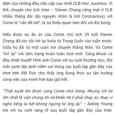
diện của những đầu não cấp cao nhất CLB như Juventus. Vì
thế, chuyện chủ tịch Inter – Steven Zhang vắng mặt ở CLB
nhiều tháng dài (dù nguyên nhân là bởi Coronavirus) với
Conte là “vấn đề lớn”, là sự thiếu quan tâm đối với đội bóng.
Hiểu được sự ẩn ức của Conte, chủ tịch 29 tuổi Steven
Zhang đã tức tốc trở lại Italia từ Trung Quốc vào tuần trước.
Giữa họ đã có một cuộc nói chuyện thẳng thắn. Và Conte
“trở lại” với tâm trạng hoàn toàn tươi mới. Sảng khoái và
đầy nhiệt huyết! Hình ảnh Conte với nụ cười thường trực, đôi
mắt xanh lấp lánh niềm vui trong các buổi tập gần đây của
Inter trên đất Đức cho thấy ông đang thực sự tận hưởng
công việc của mình hơn bao giờ hết.
“Thật tuyệt khi được cùng Conte chơi bóng. Nhưng ích lợi
lớn nhất là việc chúng tôi sẽ khiến HLV phải chạy ác, thay vì
nghe tiếng la hét không ngừng từ ông ấy” –
Ashley Young
nói với nụ cười rạng rỡ sau buổi tập gần đây của Inter.