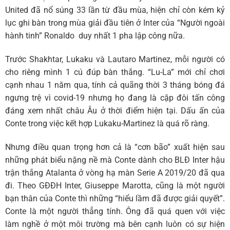
United đã nổ súng 33 lần từ đầu mùa, hiện chỉ còn kém kỷ
lục ghi bàn trong mùa giải đầu tiên ở Inter của “Người ngoài
hành tinh” Ronaldo duy nhất 1 pha lập công nữa.
Trước Shakhtar, Lukaku và Lautaro Martinez, mỗi người có
cho riêng mình 1 cú đúp bàn thắng. “Lu-La” mới chỉ chơi
cạnh nhau 1 năm qua, tính cả quãng thời 3 tháng bóng đá
ngưng trệ vì covid-19 nhưng họ đang là cặp đôi tấn công
đáng xem nhất châu Âu ở thời điểm hiện tại. Dấu ấn của
Conte trong việc kết hợp Lukaku-Martinez là quá rõ ràng.
Nhưng điều quan trọng hơn cả là “cơn bão” xuất hiện sau
những phát biểu nặng nề mà Conte dành cho BLĐ Inter hậu
trận thắng Atalanta ở vòng hạ màn Serie A 2019/20 đã qua
đi. Theo GĐĐH Inter, Giuseppe Marotta, cũng là một người
bạn thân của Conte thì những “hiểu lầm đã được giải quyết”.
Conte là một người thẳng tính. Ông đã quá quen với việc
làm nghề ở một môi trường mà bên cạnh luôn có sự hiện