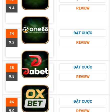
9.4
REVIEW
ĐẶT CƯỢC
#4
9.2
REVIEW
ĐẶT CƯỢC
#5
9.5
REVIEW
ĐẶT CƯỢC
#6
9.0
REVIEW