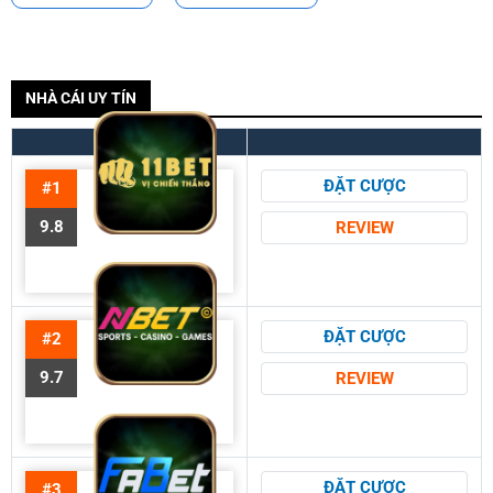
NHÀ CÁI UY TÍN
ĐẶT CƯỢC
#1
9.8
REVIEW
ĐẶT CƯỢC
#2
9.7
REVIEW
ĐẶT CƯỢC
#3