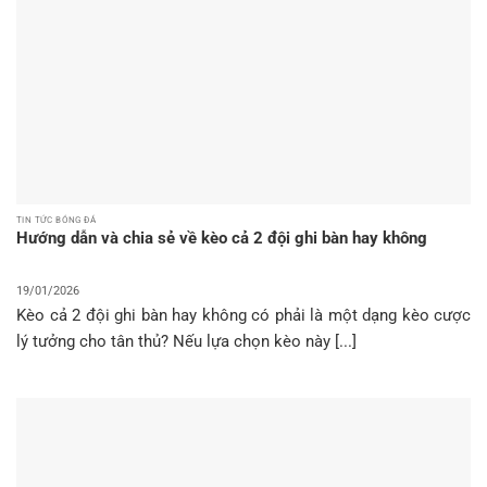
TIN TỨC BÓNG ĐÁ
Hướng dẫn và chia sẻ về kèo cả 2 đội ghi bàn hay không
19/01/2026
Kèo cả 2 đội ghi bàn hay không có phải là một dạng kèo cược
lý tưởng cho tân thủ? Nếu lựa chọn kèo này [...]