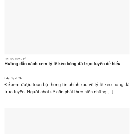
TIN TỨC BÓNG ĐÁ
Hướng dẫn cách xem tỷ lệ kèo bóng đá trực tuyến dễ hiểu
04/02/2026
Để xem được toàn bộ thông tin chính xác về tỷ lệ kèo bóng đá
trực tuyến. Người chơi sẽ cần phải thực hiện những [...]