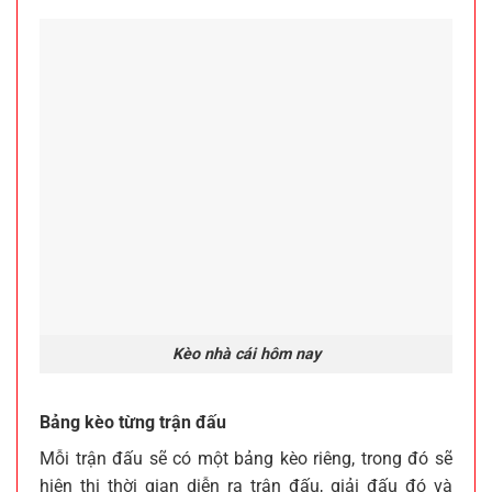
Kèo nhà cái hôm nay
Bảng kèo từng trận đấu
Mỗi trận đấu sẽ có một bảng kèo riêng, trong đó sẽ
hiện thị thời gian diễn ra trận đấu, giải đấu đó và