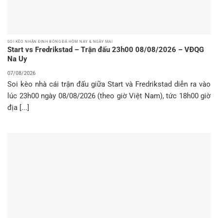
SOI KÈO NHẬN ĐỊNH BÓNG ĐÁ HÔM NAY & NGÀY MAI
Start vs Fredrikstad – Trận đấu 23h00 08/08/2026 – VĐQG
Na Uy
07/08/2026
Soi kèo nhà cái trận đấu giữa Start và Fredrikstad diễn ra vào
lúc 23h00 ngày 08/08/2026 (theo giờ Việt Nam), tức 18h00 giờ
địa [...]