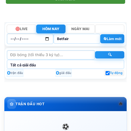
🔴
LIVE
HÔM NAY
NGÀY MAI
🔄
Làm mới
🔍
0
0
trận đấu
giải đấu
Tự động
🔥
⚽
TRẬN ĐẤU HOT