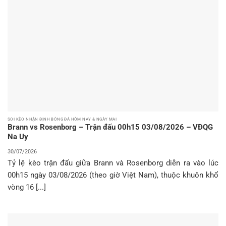
SOI KÈO NHẬN ĐỊNH BÓNG ĐÁ HÔM NAY & NGÀY MAI
Brann vs Rosenborg – Trận đấu 00h15 03/08/2026 – VĐQG
Na Uy
30/07/2026
Tỷ lệ kèo trận đấu giữa Brann và Rosenborg diễn ra vào lúc
00h15 ngày 03/08/2026 (theo giờ Việt Nam), thuộc khuôn khổ
vòng 16 [...]