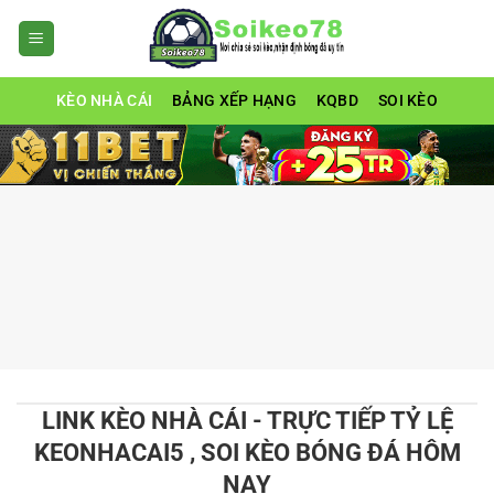
Bỏ
qua
nội
dung
KÈO NHÀ CÁI
BẢNG XẾP HẠNG
KQBD
SOI KÈO
LINK KÈO NHÀ CÁI - TRỰC TIẾP TỶ LỆ
KEONHACAI5 , SOI KÈO BÓNG ĐÁ HÔM
NAY