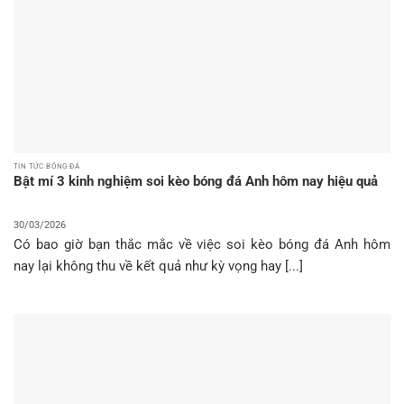
TIN TỨC BÓNG ĐÁ
Bật mí 3 kinh nghiệm soi kèo bóng đá Anh hôm nay hiệu quả
30/03/2026
Có bao giờ bạn thắc mắc về việc soi kèo bóng đá Anh hôm
nay lại không thu về kết quả như kỳ vọng hay [...]