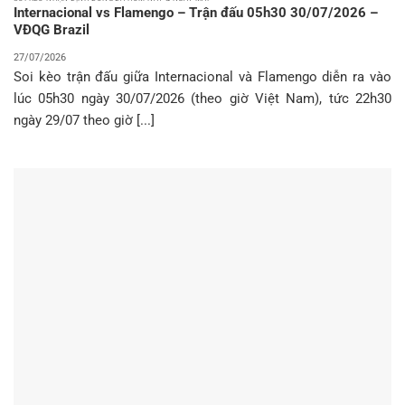
Internacional vs Flamengo – Trận đấu 05h30 30/07/2026 –
VĐQG Brazil
27/07/2026
Soi kèo trận đấu giữa Internacional và Flamengo diễn ra vào
lúc 05h30 ngày 30/07/2026 (theo giờ Việt Nam), tức 22h30
ngày 29/07 theo giờ [...]