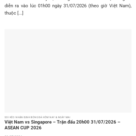
diễn ra vào lúc 01h00 ngày 31/07/2026 (theo giờ Việt Nam),
thuộc [...]
SOI KÈO NHẬN ĐỊNH BÓNG ĐÁ HÔM NAY & NGÀY MAI
Việt Nam vs Singapore – Trận đấu 20h00 31/07/2026 –
ASEAN CUP 2026