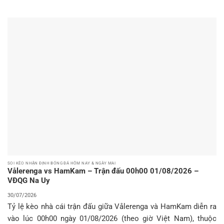
SOI KÈO NHẬN ĐỊNH BÓNG ĐÁ HÔM NAY & NGÀY MAI
Vålerenga vs HamKam – Trận đấu 00h00 01/08/2026 –
VĐQG Na Uy
30/07/2026
Tỷ lệ kèo nhà cái trận đấu giữa Vålerenga và HamKam diễn ra
vào lúc 00h00 ngày 01/08/2026 (theo giờ Việt Nam), thuộc