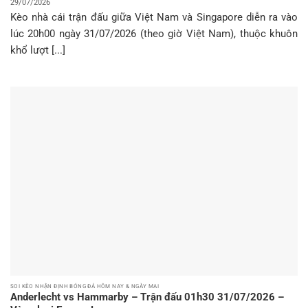
29/07/2026
Kèo nhà cái trận đấu giữa Việt Nam và Singapore diễn ra vào
lúc 20h00 ngày 31/07/2026 (theo giờ Việt Nam), thuộc khuôn
khổ lượt [...]
SOI KÈO NHẬN ĐỊNH BÓNG ĐÁ HÔM NAY & NGÀY MAI
Anderlecht vs Hammarby – Trận đấu 01h30 31/07/2026 –