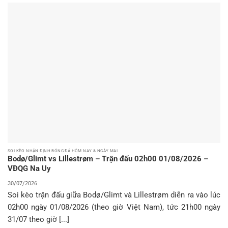
SOI KÈO NHẬN ĐỊNH BÓNG ĐÁ HÔM NAY & NGÀY MAI
Bodø/Glimt vs Lillestrøm – Trận đấu 02h00 01/08/2026 –
VĐQG Na Uy
30/07/2026
Soi kèo trận đấu giữa Bodø/Glimt và Lillestrøm diễn ra vào lúc
02h00 ngày 01/08/2026 (theo giờ Việt Nam), tức 21h00 ngày
31/07 theo giờ [...]