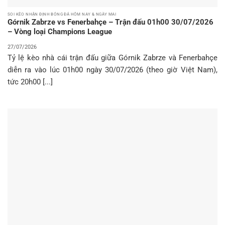
SOI KÈO NHẬN ĐỊNH BÓNG ĐÁ HÔM NAY & NGÀY MAI
Górnik Zabrze vs Fenerbahçe – Trận đấu 01h00 30/07/2026
– Vòng loại Champions League
27/07/2026
Tỷ lệ kèo nhà cái trận đấu giữa Górnik Zabrze và Fenerbahçe
diễn ra vào lúc 01h00 ngày 30/07/2026 (theo giờ Việt Nam),
tức 20h00 [...]